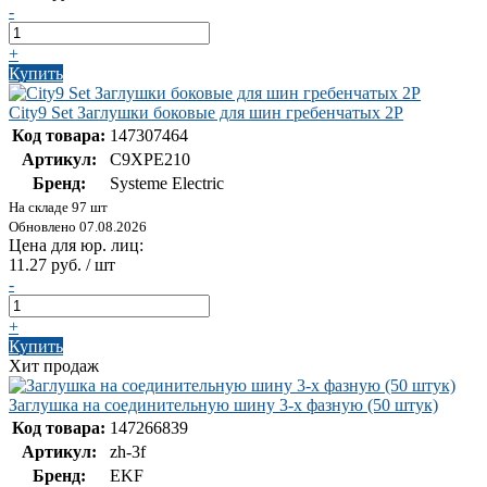
-
+
Купить
City9 Set Заглушки боковые для шин гребенчатых 2P
Код товара:
147307464
Артикул:
C9XPE210
Бренд:
Systeme Electric
На складе 97 шт
Обновлено 07.08.2026
Цена для юр. лиц:
11.27 руб. / шт
-
+
Купить
Хит продаж
Заглушка на соединительную шину 3-х фазную (50 штук)
Код товара:
147266839
Артикул:
zh-3f
Бренд:
EKF