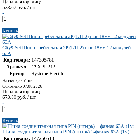
Цена для юр. лиц:
533.67 руб. / шт
-
+
Купить
City9 Set Шина гребенчатая 2P (L1L2) шаг 18мм 12 модулей
63А
Код товара:
147305781
Артикул:
C9XPH212
Бренд:
Systeme Electric
На складе 351 шт
Обновлено 07.08.2026
Цена для юр. лиц:
673.80 руб. / шт
-
+
Купить
Шина соединительная типа PIN (штырь) 1-фазная 63А (1м)
Код товара:
147266518