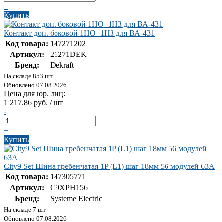
+
Купить
Контакт доп. боковой 1НО+1НЗ для ВА-431
Код товара:
147271202
Артикул:
21271DEK
Бренд:
Dekraft
На складе 853 шт
Обновлено 07.08.2026
Цена для юр. лиц:
1 217.86 руб. / шт
-
+
Купить
City9 Set Шина гребенчатая 1P (L1) шаг 18мм 56 модулей 63А
Код товара:
147305771
Артикул:
C9XPH156
Бренд:
Systeme Electric
На складе 7 шт
Обновлено 07.08.2026