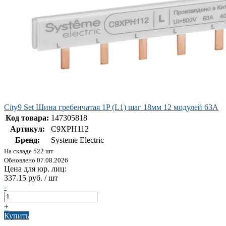
City9 Set Шина гребенчатая 1P (L1) шаг 18мм 12 модулей 63А
Код товара:
147305818
Артикул:
C9XPH112
Бренд:
Systeme Electric
На складе 522 шт
Обновлено 07.08.2026
Цена для юр. лиц:
337.15 руб. / шт
-
+
Купить