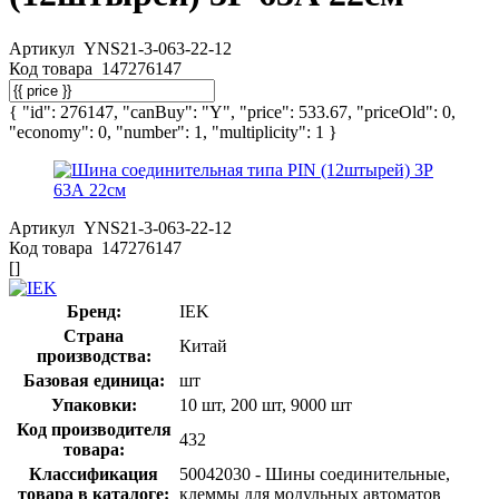
Артикул
YNS21-3-063-22-12
Код товара
147276147
{ "id": 276147, "canBuy": "Y", "price": 533.67, "priceOld": 0,
"economy": 0, "number": 1, "multiplicity": 1 }
Артикул
YNS21-3-063-22-12
Код товара
147276147
[]
Бренд:
IEK
Страна
Китай
производства:
Базовая единица:
шт
Упаковки:
10 шт, 200 шт, 9000 шт
Код производителя
432
товара:
Классификация
50042030 - Шины соединительные,
товара в каталоге:
клеммы для модульных автоматов