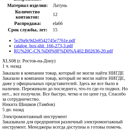
Материал изделия:
Латунь
Количество
12
контактов:
Распродажа:
ela66
Срок службы, лет:
15
5e29a9c9d2e8542745e7761e.pdf
catalog_box-shit_166-273-3.pdf
RU%20C-CN.%D0%9F%D0%A402.B02636-20.pdf
XLS08 (г. Ростов-на-Дону)
1 ч. назад
Заказали в компании товар, который не могли найти НИГДЕ
Заказали в компании товар, который не могли найти НИГДЕ,
даже у официальных представителей. Здесь же все было в
наличии. Переживали до последнего, что-то где-то подвох. Но
нет... все получили. Все быстро, четко и по цене гуд. Спасибо
за сотрудничество.
Никита Шишков (Тамбов)
5 дн. назад
Электромонтажный инструмент
Заказывали для предприятия различный электромонтажный
инструмент. Менеджеры всегда доступны и готовы помочь.