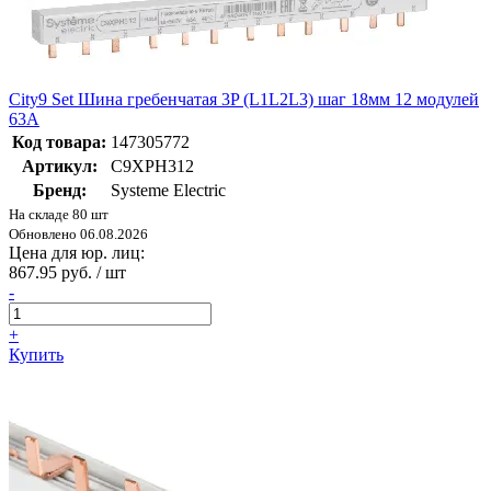
City9 Set Шина гребенчатая 3P (L1L2L3) шаг 18мм 12 модулей
63А
Код товара:
147305772
Артикул:
C9XPH312
Бренд:
Systeme Electric
На складе 80 шт
Обновлено 06.08.2026
Цена для юр. лиц:
867.95 руб. / шт
-
+
Купить