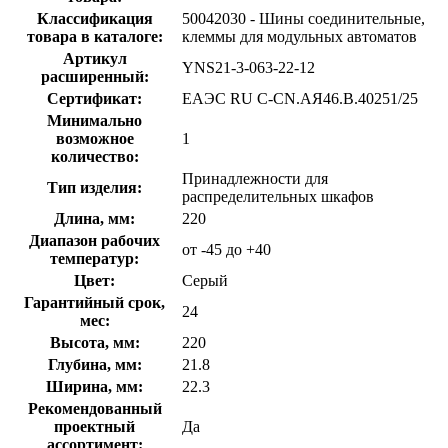
Классификация
50042030 - Шины соединительные,
товара в каталоге:
клеммы для модульных автоматов
Артикул
YNS21-3-063-22-12
расширенный:
Сертификат:
ЕАЭС RU С-CN.АЯ46.В.40251/25
Минимально
возможное
1
количество:
Принадлежности для
Тип изделия:
распределительных шкафов
Длина, мм:
220
Диапазон рабочих
от -45 до +40
температур:
Цвет:
Серый
Гарантийный срок,
24
мес:
Высота, мм:
220
Глубина, мм:
21.8
Ширина, мм:
22.3
Рекомендованный
проектный
Да
ассортимент: