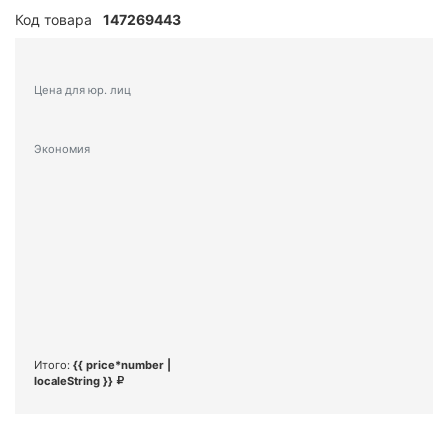
Код товара
147269443
Цена для юр. лиц
Экономия
Итого:
{{ price*number |
localeString }}