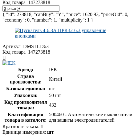
Код товара
147273818
{ "id": 273818, "canBuy": "Y", "price": 1620.93, "priceOld": 0,
"economy": 0, "number": 1, "multiplicity": 1 }
Артикул
DMS11-D63
Код товара
147273818
[]
Бренд:
IEK
Страна
Китай
производства:
Базовая единица:
шт
Упаковки:
50 шт
Код производителя
432
товара:
Классификация
500460 - Автоматические выключатели
товара в каталоге:
для защиты электродвигателей
Кратность заказа:
1
Единица измерения:
шт