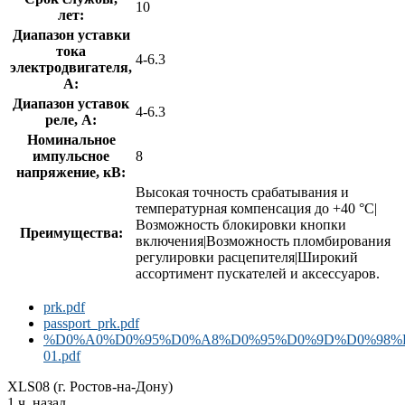
10
лет:
Диапазон уставки
тока
4-6.3
электродвигателя,
А:
Диапазон уставок
4-6.3
реле, А:
Номинальное
импульсное
8
напряжение, кВ:
Высокая точность срабатывания и
температурная компенсация до +40 °C|
Возможность блокировки кнопки
Преимущества:
включения|Возможность пломбирования
регулировки расцепителя|Широкий
ассортимент пускателей и аксессуаров.
prk.pdf
passport_prk.pdf
%D0%A0%D0%95%D0%A8%D0%95%D0%9D%D0%98%D0
01.pdf
XLS08 (г. Ростов-на-Дону)
1 ч. назад