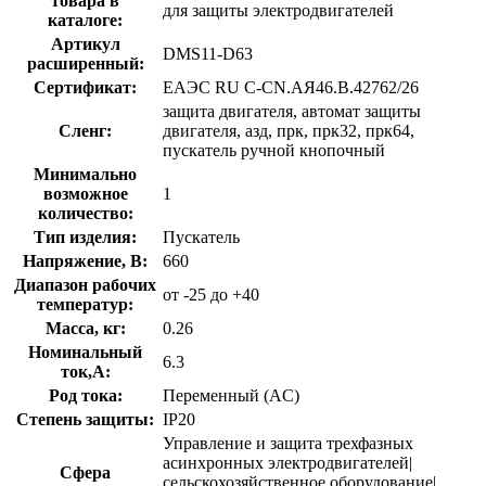
товара в
для защиты электродвигателей
каталоге:
Артикул
DMS11-D63
расширенный:
Сертификат:
ЕАЭС RU С-CN.АЯ46.В.42762/26
защита двигателя, автомат защиты
Сленг:
двигателя, азд, прк, прк32, прк64,
пускатель ручной кнопочный
Минимально
возможное
1
количество:
Тип изделия:
Пускатель
Напряжение, В:
660
Диапазон рабочих
от -25 до +40
температур:
Масса, кг:
0.26
Номинальный
6.3
ток,А:
Род тока:
Переменный (AC)
Степень защиты:
IP20
Управление и защита трехфазных
асинхронных электродвигателей|
Сфера
сельскохозяйственное оборудование|