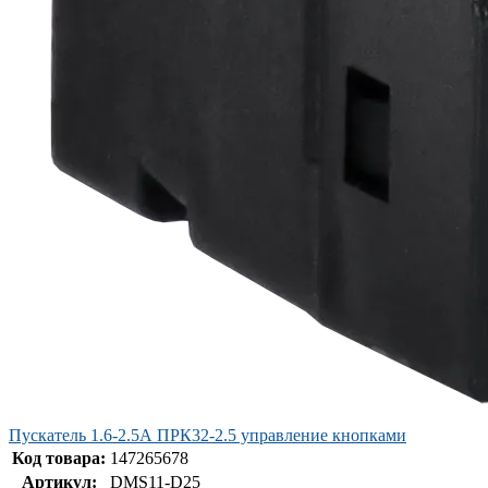
Пускатель 1.6-2.5А ПРК32-2.5 управление кнопками
Код товара:
147265678
Артикул:
DMS11-D25