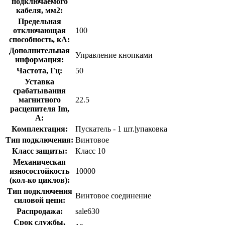
подключаемого
кабеля, мм2:
Предельная
отключающая
100
способность, кA:
Дополнительная
Управление кнопками
информация:
Частота, Гц:
50
Уставка
срабатывания
магнитного
22.5
расцепителя Im,
А:
Комплектация:
Пускатель - 1 шт.|упаковка
Тип подключения:
Винтовое
Класс защиты:
Класс 10
Механическая
износостойкость
10000
(кол-ко циклов):
Тип подключения
Винтовое соединение
силовой цепи:
Распродажа:
sale630
Срок службы,