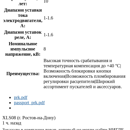
10
лет:
Диапазон уставки
тока
1-1.6
электродвигателя,
А:
Диапазон уставок
1-1.6
реле, А:
Номинальное
импульсное
8
напряжение, кВ:
Высокая точность срабатывания и
температурная компенсация до +40 °C|
Возможность блокировки кнопки
Преимущества:
включения|Возможность пломбирования
регулировки расцепителя|Широкий
ассортимент пускателей и аксессуаров.
prk.pdf
passport_prk.pdf
XLS08 (г. Ростов-на-Дону)
1 ч. назад
Заказали в компании товар, который не могли найти НИГДЕ