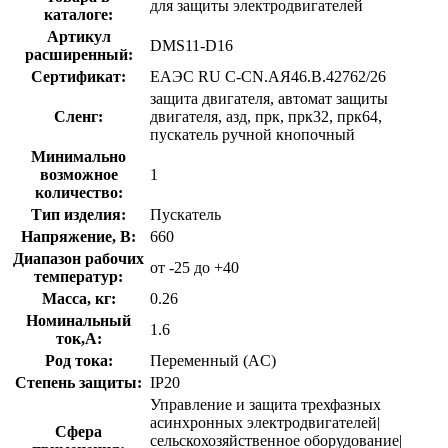
для защиты электродвигателей
каталоге:
Артикул
DMS11-D16
расширенный:
Сертификат:
ЕАЭС RU С-CN.АЯ46.В.42762/26
защита двигателя, автомат защиты
Сленг:
двигателя, азд, прк, прк32, прк64,
пускатель ручной кнопочный
Минимально
возможное
1
количество:
Тип изделия:
Пускатель
Напряжение, В:
660
Диапазон рабочих
от -25 до +40
температур:
Масса, кг:
0.26
Номинальный
1.6
ток,А:
Род тока:
Переменный (AC)
Степень защиты:
IP20
Управление и защита трехфазных
асинхронных электродвигателей|
Сфера
сельскохозяйственное оборудование|