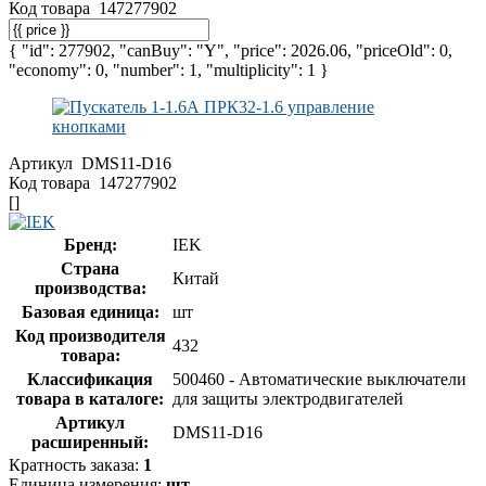
Код товара
147277902
{ "id": 277902, "canBuy": "Y", "price": 2026.06, "priceOld": 0,
"economy": 0, "number": 1, "multiplicity": 1 }
Артикул
DMS11-D16
Код товара
147277902
[]
Бренд:
IEK
Страна
Китай
производства:
Базовая единица:
шт
Код производителя
432
товара:
Классификация
500460 - Автоматические выключатели
товара в каталоге:
для защиты электродвигателей
Артикул
DMS11-D16
расширенный:
Кратность заказа:
1
Единица измерения:
шт