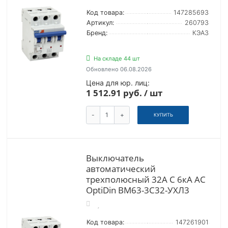
Код товара:
147285693
Артикул:
260793
Бренд:
КЭАЗ
На складе 44 шт
Обновлено 06.08.2026
Цена для юр. лиц:
1 512.91 руб. / шт
-
+
КУПИТЬ
Выключатель
автоматический
трехполюсный 32А C 6кА AC
OptiDin BM63-3C32-УХЛ3
Код товара:
147261901