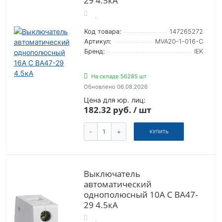
29 4.5кА
Код товара:
147265272
Артикул:
MVA20-1-016-C
Бренд:
IEK
На складе 56285 шт
Обновлено 06.08.2026
Цена для юр. лиц:
182.32 руб. / шт
-
+
КУПИТЬ
Выключатель
автоматический
однополюсный 10А C ВА47-
29 4.5кА