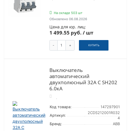
На складе 503 шт
Обновлено 06.08.2026
Цена для юр. лиц:
1 499.55 руб. / шт
-
+
КУПИТЬ
Выключатель
автоматический
двухполюсный 32А С SH202
6.0кА
Код товара:
147297901
2CDS212001R032
Артикул:
4
Бренд:
ABB