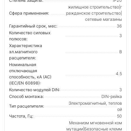
Степень защиты:
IP20
жилищное строительство|г
Сфера применения:
ражданское строительство|
сетевые магазины
Гарантийный срок, мес:
36
Количество силовых
3
полюсов:
Характеристика
эл.магнитного
B
расцепителя:
Номинальная
отключающая
4.5
способность, кA (AC)
(IEC/EN 60898):
Количество модулей DIN:
3
Способ монтажа:
DIN-рейка
Электромагнитный, теплов
Тип расцепителя:
ой
Частота, Гц:
50
Механизм мгновенной ком
мутации|Безопасные клемм