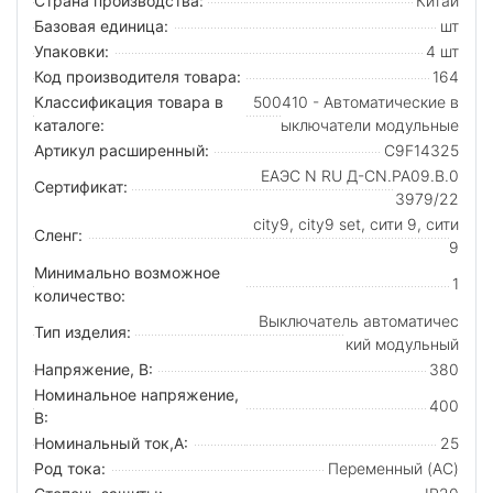
Страна производства:
Китай
Базовая единица:
шт
Упаковки:
4 шт
Код производителя товара:
164
Классификация товара в
500410 - Автоматические в
каталоге:
ыключатели модульные
Артикул расширенный:
C9F14325
ЕАЭС N RU Д-CN.РА09.B.0
Сертификат:
3979/22
city9, city9 set, сити 9, сити
Сленг:
9
Минимально возможное
1
количество:
Выключатель автоматичес
Тип изделия:
кий модульный
Напряжение, В:
380
Номинальное напряжение,
400
В:
Номинальный ток,А:
25
Род тока:
Переменный (AC)