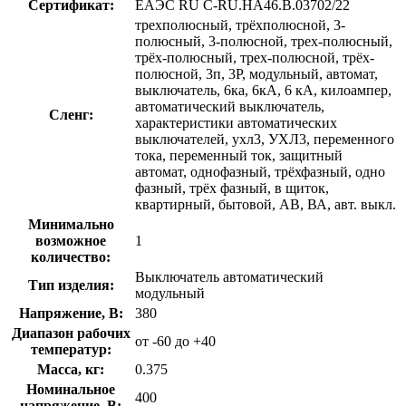
Сертификат:
ЕАЭС RU С-RU.НА46.В.03702/22
трехполюсный, трёхполюсной, 3-
полюсный, 3-полюсной, трех-полюсный,
трёх-полюсный, трех-полюсной, трёх-
полюсной, 3п, 3P, модульный, автомат,
выключатель, 6ка, 6кА, 6 кА, килоампер,
автоматический выключатель,
Сленг:
характеристики автоматических
выключателей, ухл3, УХЛ3, переменного
тока, переменный ток, защитный
автомат, однофазный, трёхфазный, одно
фазный, трёх фазный, в щиток,
квартирный, бытовой, АВ, ВА, авт. выкл.
Минимально
возможное
1
количество:
Выключатель автоматический
Тип изделия:
модульный
Напряжение, В:
380
Диапазон рабочих
от -60 до +40
температур:
Масса, кг:
0.375
Номинальное
400
напряжение, В: