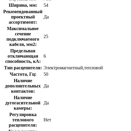
Ширина, мм:
54
Рекомендованный
проектный
Да
ассортимент:
Максимальное
сечение
25
подключаемого
кабеля, мм2:
Предельная
отключающая
6
способность, кA:
Тип расцепителя:
Электромагнитный,тепловой
Частота, Гц:
50
Наличие
дополнительных
Да
контактов:
Наличие
дугогасительной
Да
камеры:
Регулировка
теплового
Нет
расцепителя: