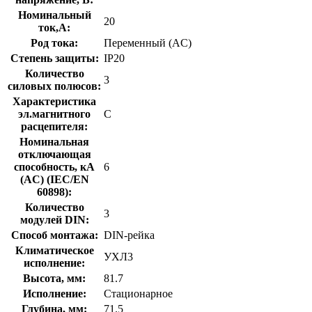
Номинальный
20
ток,А:
Род тока:
Переменный (AC)
Степень защиты:
IP20
Количество
3
силовых полюсов:
Характеристика
эл.магнитного
C
расцепителя:
Номинальная
отключающая
способность, кA
6
(AC) (IEC/EN
60898):
Количество
3
модулей DIN:
Способ монтажа:
DIN-рейка
Климатическое
УХЛ3
исполнение:
Высота, мм:
81.7
Исполнение:
Стационарное
Глубина, мм:
71.5