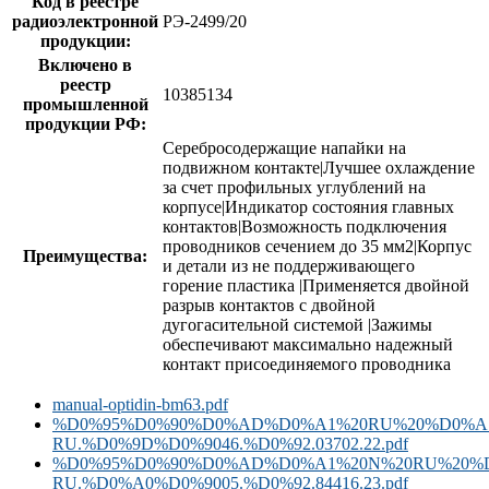
Код в реестре
радиоэлектронной
РЭ-2499/20
продукции:
Включено в
реестр
10385134
промышленной
продукции РФ:
Серебросодержащие напайки на
подвижном контакте|Лучшее охлаждение
за счет профильных углублений на
корпусе|Индикатор состояния главных
контактов|Возможность подключения
проводников сечением до 35 мм2|Корпус
Преимущества:
и детали из не поддерживающего
горение пластика |Применяется двойной
разрыв контактов с двойной
дугогасительной системой |Зажимы
обеспечивают максимально надежный
контакт присоединяемого проводника
manual-optidin-bm63.pdf
%D0%95%D0%90%D0%AD%D0%A1%20RU%20%D0%A
RU.%D0%9D%D0%9046.%D0%92.03702.22.pdf
%D0%95%D0%90%D0%AD%D0%A1%20N%20RU%20%D
RU.%D0%A0%D0%9005.%D0%92.84416.23.pdf