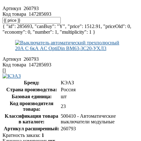
Артикул
260793
Код товара
147285693
{ "id": 285693, "canBuy": "Y", "price": 1512.91, "priceOld": 0,
"economy": 0, "number": 1, "multiplicity": 1 }
Артикул
260793
Код товара
147285693
[]
Бренд:
КЭАЗ
Страна производства:
Россия
Базовая единица:
шт
Код производителя
23
товара:
Классификация товара
500410 - Автоматические
в каталоге:
выключатели модульные
Артикул расширенный:
260793
Кратность заказа:
1
Единица измерения:
шт