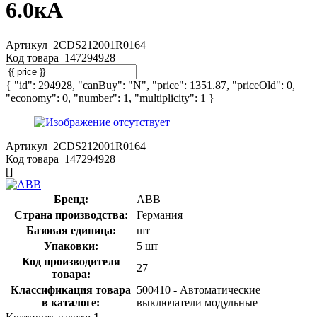
6.0кА
Артикул
2CDS212001R0164
Код товара
147294928
{ "id": 294928, "canBuy": "N", "price": 1351.87, "priceOld": 0,
"economy": 0, "number": 1, "multiplicity": 1 }
Артикул
2CDS212001R0164
Код товара
147294928
[]
Бренд:
ABB
Страна производства:
Германия
Базовая единица:
шт
Упаковки:
5 шт
Код производителя
27
товара:
Классификация товара
500410 - Автоматические
в каталоге:
выключатели модульные