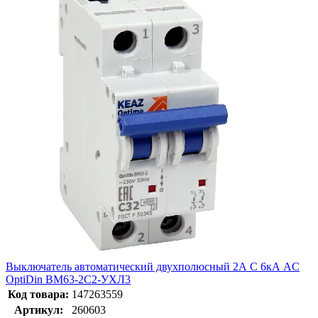
Выключатель автоматический двухполюсный 2А C 6кА AC
OptiDin BM63-2C2-УХЛ3
Код товара:
147263559
Артикул:
260603