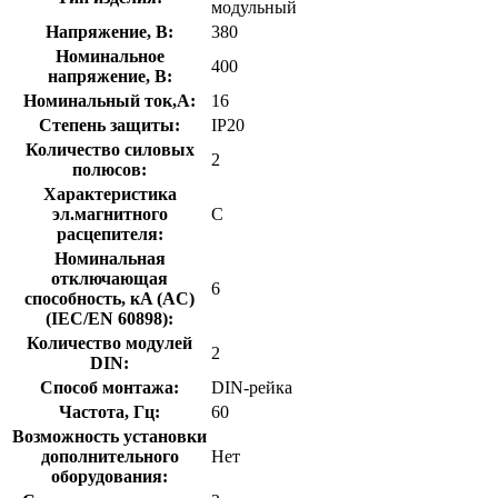
модульный
Напряжение, В:
380
Номинальное
400
напряжение, В:
Номинальный ток,А:
16
Степень защиты:
IP20
Количество силовых
2
полюсов:
Характеристика
эл.магнитного
C
расцепителя:
Номинальная
отключающая
6
способность, кA (AC)
(IEC/EN 60898):
Количество модулей
2
DIN:
Способ монтажа:
DIN-рейка
Частота, Гц:
60
Возможность установки
дополнительного
Нет
оборудования: