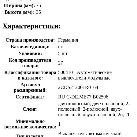
Ширина (мм):
75
Высота (мм):
35
Характеристики:
Страна производства:
Германия
Базовая единица:
шт
Упаковки:
5 шт
Код производителя
27
товара:
Классификация товара
500410 - Автоматические
в каталоге:
выключатели модульные
Артикул
2CDS212001R0164
расширенный:
Сертификат:
RU C-DE.ME77.B02596
двухполюсный, двухполюсной, 2-
Сленг:
полюсный, 2-полюсной, двух-
полюсный, двух-полюсной, 2п, 2P
Минимально
1
возможное количество:
Выключатель автоматический
Тип изделия: