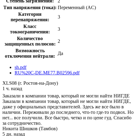
Степень загрязнения:
2
Тип напряжения (тока):
Переменный (AC)
Категория
3
перенапряжения:
Класс
3
токоограничения:
Количество
2
защищенных полюсов:
Возможность
Да
отключения нейтрали:
sh.pdf
RU%20C-DE.ME77.B02596.pdf
XLS08 (г. Ростов-на-Дону)
1 ч. назад
Заказали в компании товар, который не могли найти НИГДЕ
Заказали в компании товар, который не могли найти НИГДЕ,
даже у официальных представителей. Здесь же все было в
наличии. Переживали до последнего, что-то где-то подвох. Но
нет... все получили. Все быстро, четко и по цене гуд. Спасибо
за сотрудничество.
Никита Шишков (Тамбов)
5 дн. назад