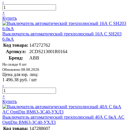
-
+
Купить
Выключатель автоматический трехполюсный 16А С SH203
6.0кА
Код товара:
147272762
Артикул:
2CDS213001R0164
Бренд:
ABB
На складе 6 шт
Обновлено 08.08.2026
Цена для юр. лиц:
1 496.38 руб. / шт
-
+
Купить
Выключатель автоматический трехполюсный 40А C 6кА AC
OptiDin BM63-3C40-УХЛ3
Код товара:
147288607