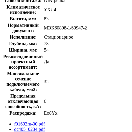
Способ монтажа:
DIN-рейка
Климатическое
УХЛ4
исполнение:
Высота, мм:
83
Нормативный
МЭК60898-1/60947-2
документ:
Исполнение:
Стационарное
Глубина, мм:
78
Ширина, мм:
54
Рекомендованный
проектный
Да
ассортимент:
Максимальное
сечение
35
подключаемого
кабеля, мм2:
Предельная
отключающая
6
способность, кA:
Распродажа:
Eo8Yx
f01693ru-00.pdf
dc405_0234.pdf