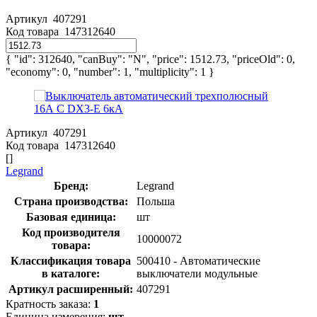
Артикул
407291
Код товара
147312640
{ "id": 312640, "canBuy": "N", "price": 1512.73, "priceOld": 0,
"economy": 0, "number": 1, "multiplicity": 1 }
Артикул
407291
Код товара
147312640
[]
Legrand
Бренд:
Legrand
Страна производства:
Польша
Базовая единица:
шт
Код производителя
10000072
товара:
Классификация товара
500410 - Автоматические
в каталоге:
выключатели модульные
Артикул расширенный:
407291
Кратность заказа:
1
Единица измерения:
шт