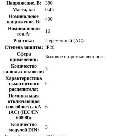
Напряжение, В:
380
Масса, кг:
0.45
Номинальное
400
напряжение, В:
Номинальный
16
ток,А:
Род тока:
Переменный (AC)
Степень защиты:
IP20
Сфера
Бытовое и промышленность
применения:
Количество
3
силовых полюсов:
Характеристика
эл.магнитного
C
расцепителя:
Номинальная
отключающая
способность, кA
6
(AC) (IEC/EN
60898):
Количество
3
модулей DIN: