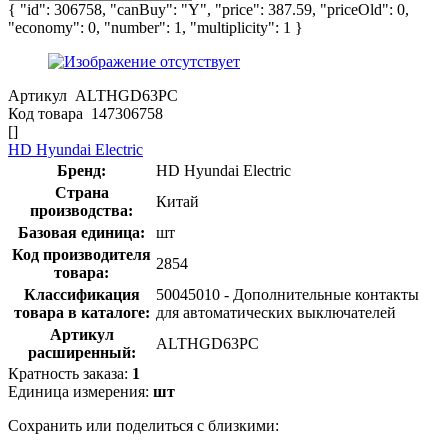
{ "id": 306758, "canBuy": "Y", "price": 387.59, "priceOld": 0,
"economy": 0, "number": 1, "multiplicity": 1 }
Артикул
ALTHGD63PC
Код товара
147306758
[]
HD Hyundai Electric
Бренд:
HD Hyundai Electric
Страна
Китай
производства:
Базовая единица:
шт
Код производителя
2854
товара:
Классификация
50045010 - Дополнительные контакты
товара в каталоге:
для автоматических выключателей
Артикул
ALTHGD63PC
расширенный:
Кратность заказа:
1
Единица измерения:
шт
Сохранить или поделиться с близкими: