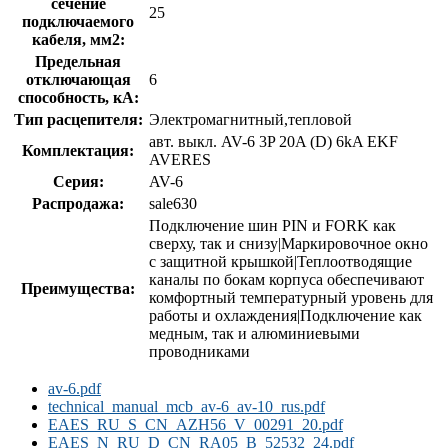
сечение
25
подключаемого
кабеля, мм2:
Предельная
отключающая
6
способность, кA:
Тип расцепителя:
Электромагнитный,тепловой
авт. выкл. AV-6 3P 20A (D) 6kA EKF
Комплектация:
AVERES
Серия:
AV-6
Распродажа:
sale630
Подключение шин PIN и FORK как
сверху, так и снизу|Маркировочное окно
с защитной крышкой|Теплоотводящие
каналы по бокам корпуса обеспечивают
Преимущества:
комфортный температурный уровень для
работы и охлаждения|Подключение как
медным, так и алюминиевыми
проводниками
av-6.pdf
technical_manual_mcb_av-6_av-10_rus.pdf
EAES_RU_S_CN_AZH56_V_00291_20.pdf
EAES_N_RU_D_CN_RA05_B_52532_24.pdf