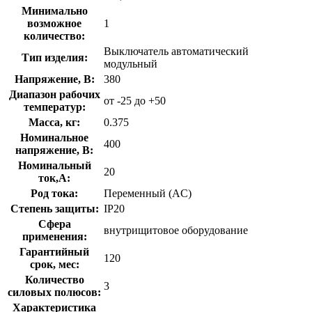
Минимально
возможное
1
количество:
Выключатель автоматический
Тип изделия:
модульный
Напряжение, В:
380
Диапазон рабочих
от -25 до +50
температур:
Масса, кг:
0.375
Номинальное
400
напряжение, В:
Номинальный
20
ток,А:
Род тока:
Переменный (AC)
Степень защиты:
IP20
Сфера
внутрищитовое оборудование
применения:
Гарантийный
120
срок, мес:
Количество
3
силовых полюсов:
Характеристика