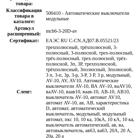
товара:
Классификация
500410 - Автоматические выключатели
товара в
модульные
каталоге:
Артикул
mcb6-3-20D-av
расширенный:
Сертификат:
ЕАЭС RU C-CN.АД07.B.05521/23
трехполюсный, трёхполюсной, 3-
полюсный, 3-полюсной, трех-полюсный,
трёх-полюсный, трех-полюсной, трёх-
полюсной, 3п, 3P, трехполюсной,
трёхполюсный, 3полюсный, 3полюсной,
3 п, 3-п, 3p, 3-p, 3-P, 3 P, 3 p, модульный,
AV-10, AV, AV10, Автоматические
выключатели AV-10, ВА AV-10, ваAV10,
Сленг:
ваAV-10, ваав10, ваав-10, АВ-10, АВ10,
выключатель AV-10, автомат AV10,
автомат AV-10, ав, АВ, характеристика
D, автомат, автоматический
выключатель, модульный, модульный
автомат, пкс 10, 10 ка, 10кА, 10 кА, 10 ка,
выключатель автоматический, ав, ва,
автовыключатель, ав63, ва63, 20А, 20 А,
20а, 20 а