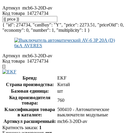
Артикул
mcb6-3-20D-av
Код товара
147274734
{ "id": 274734, "canBuy": "Y", "price": 2273.51, "priceOld": 0,
"economy": 0, "number": 1, "multiplicity": 1 }
Артикул
mcb6-3-20D-av
Код товара
147274734
[]
Бренд:
EKF
Страна производства:
Китай
Базовая единица:
шт
Код производителя
760
товара:
Классификация товара
500410 - Автоматические
в каталоге:
выключатели модульные
Артикул расширенный:
mcb6-3-20D-av
Кратность заказа:
1
Единица измерения:
шт