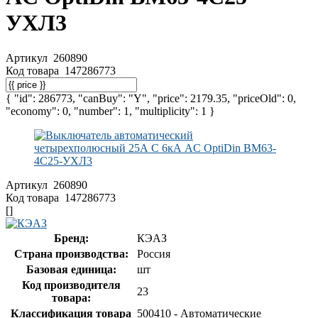
УХЛ3
Артикул
260890
Код товара
147286773
{ "id": 286773, "canBuy": "Y", "price": 2179.35, "priceOld": 0,
"economy": 0, "number": 1, "multiplicity": 1 }
Артикул
260890
Код товара
147286773
[]
Бренд:
КЭАЗ
Страна производства:
Россия
Базовая единица:
шт
Код производителя
23
товара:
Классификация товара
500410 - Автоматические