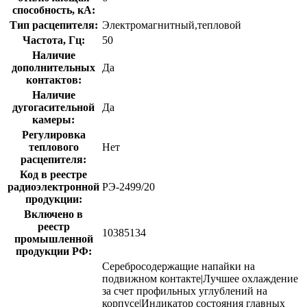
способность, кA:
Тип расцепителя:
Электромагнитный,тепловой
Частота, Гц:
50
Наличие
дополнительных
Да
контактов:
Наличие
дугогасительной
Да
камеры:
Регулировка
теплового
Нет
расцепителя:
Код в реестре
радиоэлектронной
РЭ-2499/20
продукции:
Включено в
реестр
10385134
промышленной
продукции РФ:
Серебросодержащие напайки на
подвижном контакте|Лучшее охлаждение
за счет профильных углублений на
корпусе|Индикатор состояния главных