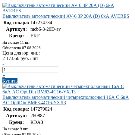
Выключатель автоматический AV-6 3P 20A (D) 6кА AVERES
Код товара:
147274734
Артикул:
mcb6-3-20D-av
Бренд:
EKF
На складе 11 шт
Обновлено 07.08.2026
Цена для юр. лиц:
2 173.66 руб. / шт
-
+
Купить
Выключатель автоматический четырехполюсный 16А C 6кА
AC OptiDin BM63-4C16-УХЛ3
Код товара:
147279024
Артикул:
260887
Бренд:
КЭАЗ
На складе 9 шт
Обновлено 07.08.2026