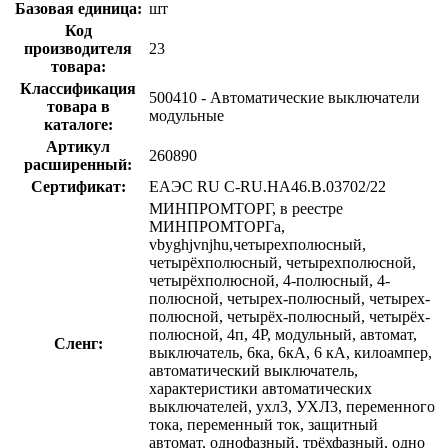
Базовая единица:
шт
Код
производителя
23
товара:
Классификация
500410 - Автоматические выключатели
товара в
модульные
каталоге:
Артикул
260890
расширенный:
Сертификат:
ЕАЭС RU С-RU.НА46.В.03702/22
МИНПРОМТОРГ, в реестре
МИНПРОМТОРГа,
vbyghjvnjhu,четырехполюсный,
четырёхполюсный, четырехполюсной,
четырёхполюсной, 4-полюсный, 4-
полюсной, четырех-полюсный, четырех-
полюсной, четырёх-полюсный, четырёх-
полюсной, 4п, 4P, модульный, автомат,
Сленг:
выключатель, 6ка, 6кА, 6 кА, килоампер,
автоматический выключатель,
характеристики автоматических
выключателей, ухл3, УХЛ3, переменного
тока, переменный ток, защитный
автомат, однофазный, трёхфазный, одно