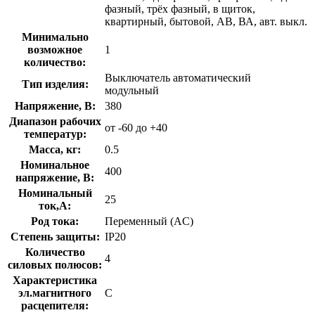
фазный, трёх фазный, в щиток,
квартирный, бытовой, АВ, ВА, авт. выкл.
Минимально
возможное
1
количество:
Выключатель автоматический
Тип изделия:
модульный
Напряжение, В:
380
Диапазон рабочих
от -60 до +40
температур:
Масса, кг:
0.5
Номинальное
400
напряжение, В:
Номинальный
25
ток,А:
Род тока:
Переменный (AC)
Степень защиты:
IP20
Количество
4
силовых полюсов:
Характеристика
эл.магнитного
C
расцепителя: