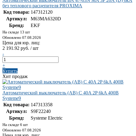
Автоматический выключатель ВА 47-63N MA 3P 20А (D) 6кА
без теплового расцепителя PROXIMA
Код товара:
147312120
Артикул:
M63MA6320D
Бренд:
EKF
На складе 13 шт
Обновлено 07.08.2026
Цена для юр. лиц:
2 191.92 руб. / шт
-
+
Купить
Хит продаж
Автоматический выключатель (АВ) C 40A 2P 6kA 400В
Systeme9
Код товара:
147313358
Артикул:
S9F22240
Бренд:
Systeme Electric
На складе 6 шт
Обновлено 07.08.2026
Цена для юр. лиц: