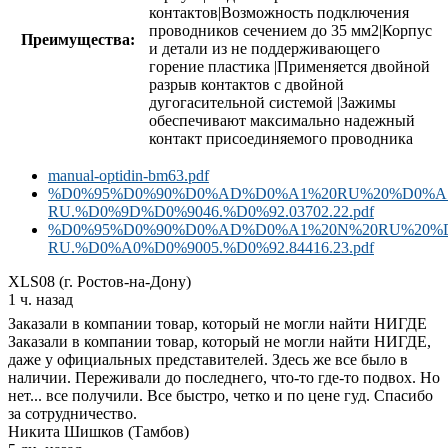
контактов|Возможность подключения
проводников сечением до 35 мм2|Корпус
Преимущества:
и детали из не поддерживающего
горение пластика |Применяется двойной
разрыв контактов с двойной
дугогасительной системой |Зажимы
обеспечивают максимально надежный
контакт присоединяемого проводника
manual-optidin-bm63.pdf
%D0%95%D0%90%D0%AD%D0%A1%20RU%20%D0%A
RU.%D0%9D%D0%9046.%D0%92.03702.22.pdf
%D0%95%D0%90%D0%AD%D0%A1%20N%20RU%20%D
RU.%D0%A0%D0%9005.%D0%92.84416.23.pdf
XLS08 (г. Ростов-на-Дону)
1 ч. назад
Заказали в компании товар, который не могли найти НИГДЕ
Заказали в компании товар, который не могли найти НИГДЕ,
даже у официальных представителей. Здесь же все было в
наличии. Переживали до последнего, что-то где-то подвох. Но
нет... все получили. Все быстро, четко и по цене гуд. Спасибо
за сотрудничество.
Никита Шишков (Тамбов)