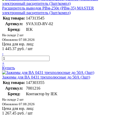
Расширитель выводов РВм-250e (РВм-35) MASTER
электронный расцепитель (3шт/компл)
Код товара:
147313545
Артикул:
SVA31D-RV-02
Бренд:
IEK
На складе 2 шт
Обновлено 07.08.2026
Цена для юр. лиц:
1 445.37 руб. / шт
-
+
Купить
Зажимы для ВА 0431 трехполюсные до 50А (3шт)
Код товара:
147303355
Артикул:
7001216
Бренд:
Контактор by IEK
На складе 2 шт
Обновлено 07.08.2026
Цена для юр. лиц:
1 267.45 руб. / шт