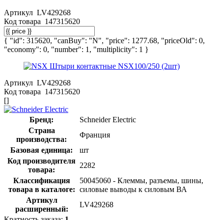
Артикул
LV429268
Код товара
147315620
{ "id": 315620, "canBuy": "N", "price": 1277.68, "priceOld": 0,
"economy": 0, "number": 1, "multiplicity": 1 }
Артикул
LV429268
Код товара
147315620
[]
Бренд:
Schneider Electric
Страна
Франция
производства:
Базовая единица:
шт
Код производителя
2282
товара:
Классификация
50045060 - Клеммы, разъемы, шины,
товара в каталоге:
силовые выводы к силовым ВА
Артикул
LV429268
расширенный:
Кратность заказа:
1