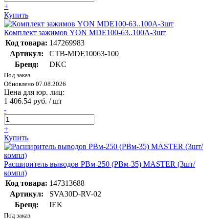
+
Купить
Комплект зажимов YON MDE100-63..100А-3шт
Код товара:
147269983
Артикул:
CTB-MDE10063-100
Бренд:
DKC
Под заказ
Обновлено 07.08.2026
Цена для юр. лиц:
1 406.54 руб. / шт
-
+
Купить
Расширитель выводов РВм-250 (РВм-35) MASTER (3шт/
компл)
Код товара:
147313688
Артикул:
SVA30D-RV-02
Бренд:
IEK
Под заказ