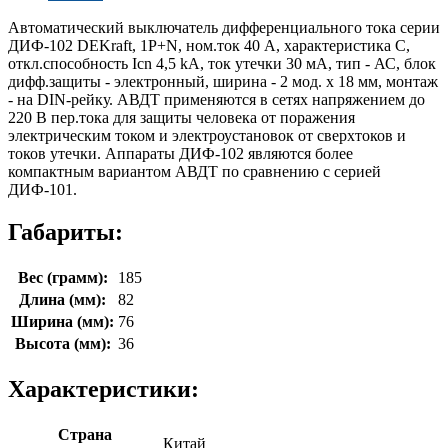
Автоматический выключатель дифференциального тока серии
ДИФ-102 DEKraft, 1P+N, ном.ток 40 А, характеристика C,
откл.способность Icn 4,5 kA, ток утечки 30 мА, тип - АС, блок
дифф.защиты - электронный, ширина - 2 мод. х 18 мм, монтаж
- на DIN-рейку. АВДТ применяются в сетях напряжением до
220 В пер.тока для защиты человека от поражения
электрическим током и электроустановок от сверхтоков и
токов утечки. Аппараты ДИФ-102 являются более
компактным вариантом АВДТ по сравнению с серией
ДИФ-101.
Габариты:
Вес (грамм):
185
Длина (мм):
82
Ширина (мм):
76
Высота (мм):
36
Характеристики:
Страна
Китай