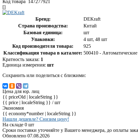
Код товара
147277921
[]
Бренд:
DEKraft
Страна производства:
Китай
Базовая единица:
шт
Упаковки:
4 шт, 48 шт
Код производителя товара:
925
Классификация товара в каталоге:
500410 - Автоматически
Кратность заказа:
1
Единица измерения:
шт
Сохранить или поделиться с близкими:
Цена для юр. лиц
{{ priceOld | localeString }}
{{ price | localeString }}
/ шт
Экономия
{{ economy*number | localeString }}
Нашли дешевле? Снизим цену!
На складе 0 шт
Сроки поставки уточняйте у Вашего менеджера, до оплаты зака
Обновлено 07.08.2026