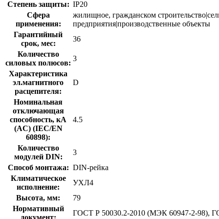
Степень защиты:
IP20
Сфера
жилищное, гражданском строительство|се
применения:
предприятия|производственные объекты
Гарантийный
36
срок, мес:
Количество
3
силовых полюсов:
Характеристика
эл.магнитного
D
расцепителя:
Номинальная
отключающая
способность, кA
4.5
(AC) (IEC/EN
60898):
Количество
3
модулей DIN:
Способ монтажа:
DIN-рейка
Климатическое
УХЛ4
исполнение:
Высота, мм:
79
Нормативный
ГОСТ Р 50030.2-2010 (МЭК 60947-2-98), Г
документ: