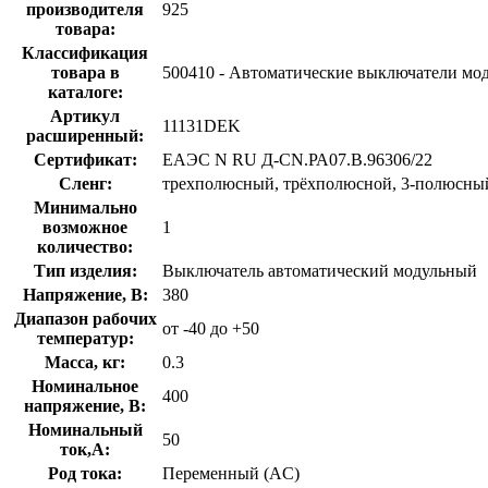
производителя
925
товара:
Классификация
товара в
500410 - Автоматические выключатели мо
каталоге:
Артикул
11131DEK
расширенный:
Сертификат:
ЕАЭС N RU Д-CN.РА07.В.96306/22
Сленг:
трехполюсный, трёхполюсной, 3-полюсный,
Минимально
возможное
1
количество:
Тип изделия:
Выключатель автоматический модульный
Напряжение, В:
380
Диапазон рабочих
от -40 до +50
температур:
Масса, кг:
0.3
Номинальное
400
напряжение, В:
Номинальный
50
ток,А:
Род тока:
Переменный (AC)