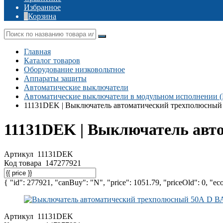
Избранное
Корзина
Главная
Каталог товаров
Оборудование низковольтное
Аппараты защиты
Автоматические выключатели
Автоматические выключатели в модульном исполнении 
11131DEK | Выключатель автоматический трехполюсный
11131DEK | Выключатель авт
Артикул
11131DEK
Код товара
147277921
{ "id": 277921, "canBuy": "N", "price": 1051.79, "priceOld": 0, "eco
Артикул
11131DEK