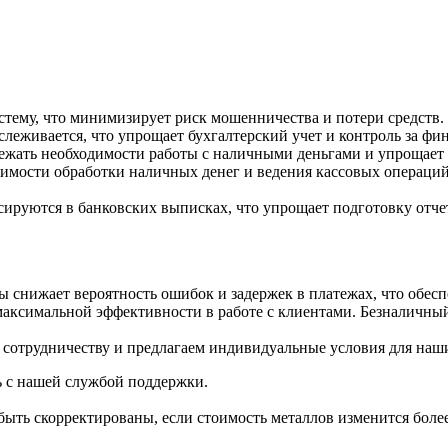
стему, что минимизирует риск мошенничества и потери средств.
слеживается, что упрощает бухгалтерский учет и контроль за фи
бежать необходимости работы с наличными деньгами и упрощает
имости обработки наличных денег и ведения кассовых операций
сируются в банковских выписках, что упрощает подготовку отче
ы снижает вероятность ошибок и задержек в платежах, что обесп
ксимальной эффективности в работе с клиентами. Безналичный 
сотрудничеству и предлагаем индивидуальные условия для наш
ь с нашей службой поддержки.
ыть скорректированы, если стоимость металлов изменится более