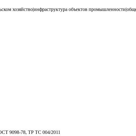
льском хозяйство|инфраструктура объектов промышленности|об
ОСТ 9098-78, ТР ТС 004/2011