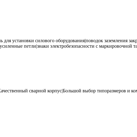
ь для установки силового оборудования|поводок заземления за
усиленные петли|знаки электробезопасности с маркировочной та
Качественный сварной корпус|Большой выбор типоразмеров и к