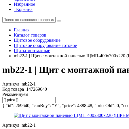
Избранное
Корзина
Главная
Каталог товаров
Щитовое оборудование
Щитовое оборудование готовое
Щиты монтажные
mb22-1 | Щит с монтажной панелью ЩМП-400х300х220 
mb22-1 | Щит с монтажной п
Артикул
mb22-1
Код товара
147269640
Рекомендуем
{ "id": 269640, "canBuy": "Y", "price": 4388.48, "priceOld": 0, "eco
Артикул
mb22-1