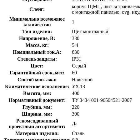
корпус ЩМП, щит встраиваемый
Сленг:
с монтажной панелью, ovg, нку
Минимально возможное
1
количество:
Тип изделия:
Щит монтажный
Напряжение, В:
380
Масса, кг:
5.4
Номинальный ток,А:
630
Степень защиты:
IP31
Цвет:
Серый
Гарантийный срок, мес:
60
Способ монтажа:
Навесной
Климатическое исполнение:
УХЛ3
Высота, мм:
400
Нормативный документ:
ТУ 3434-001-96504521-2007
Глубина, мм:
220
Ширина, мм:
300
Рекомендованный
Да
проектный ассортимент:
Материал изделия:
Сталь