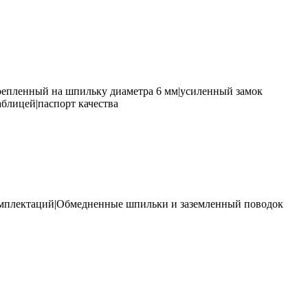
крепленный на шпильку диаметра 6 мм|усиленный замок
блицей|паспорт качества
омплектаций|Обмедненные шпильки и заземленный поводок