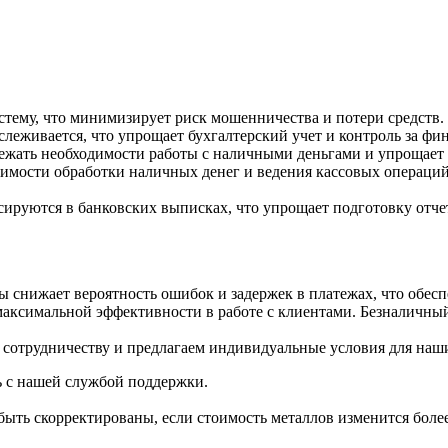
стему, что минимизирует риск мошенничества и потери средств.
слеживается, что упрощает бухгалтерский учет и контроль за фи
бежать необходимости работы с наличными деньгами и упрощает
имости обработки наличных денег и ведения кассовых операций
сируются в банковских выписках, что упрощает подготовку отче
ы снижает вероятность ошибок и задержек в платежах, что обесп
ксимальной эффективности в работе с клиентами. Безналичный 
сотрудничеству и предлагаем индивидуальные условия для наш
ь с нашей службой поддержки.
ыть скорректированы, если стоимость металлов изменится более