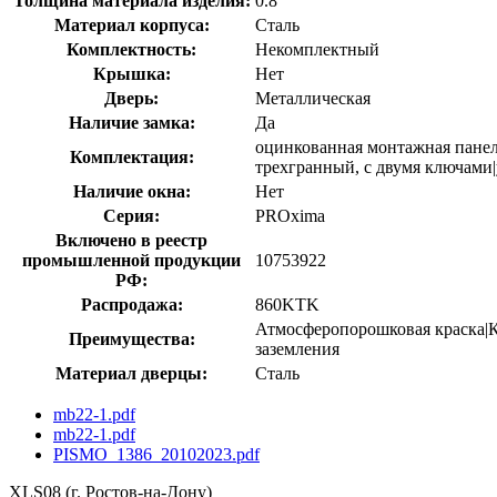
Толщина материала изделия:
0.8
Материал корпуса:
Сталь
Комплектность:
Некомплектный
Крышка:
Нет
Дверь:
Металлическая
Наличие замка:
Да
оцинкованная монтажная панел
Комплектация:
трехгранный, с двумя ключами|
Наличие окна:
Нет
Серия:
PROxima
Включено в реестр
промышленной продукции
10753922
РФ:
Распродажа:
860KTK
Атмосферопорошковая краска|
Преимущества:
заземления
Материал дверцы:
Сталь
mb22-1.pdf
mb22-1.pdf
PISMO_1386_20102023.pdf
XLS08 (г. Ростов-на-Дону)