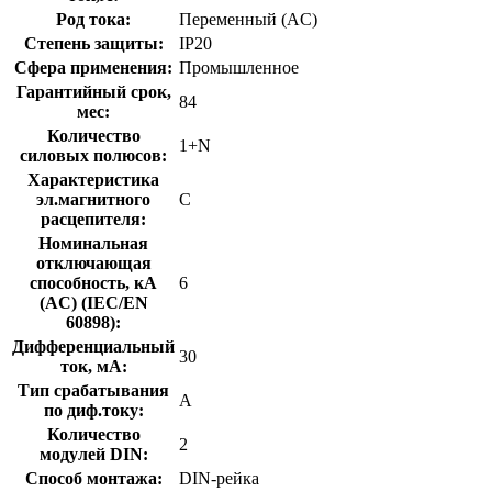
Род тока:
Переменный (AC)
Степень защиты:
IP20
Сфера применения:
Промышленное
Гарантийный срок,
84
мес:
Количество
1+N
силовых полюсов:
Характеристика
эл.магнитного
C
расцепителя:
Номинальная
отключающая
способность, кA
6
(AC) (IEC/EN
60898):
Дифференциальный
30
ток, мА:
Тип срабатывания
A
по диф.току:
Количество
2
модулей DIN:
Способ монтажа:
DIN-рейка