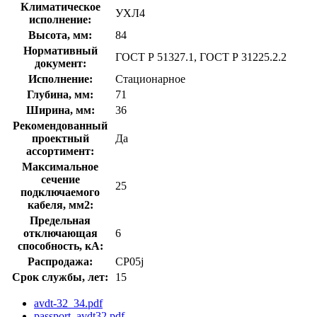
Климатическое
УХЛ4
исполнение:
Высота, мм:
84
Нормативный
ГОСТ Р 51327.1, ГОСТ Р 31225.2.2
документ:
Исполнение:
Стационарное
Глубина, мм:
71
Ширина, мм:
36
Рекомендованный
проектный
Да
ассортимент:
Максимальное
сечение
25
подключаемого
кабеля, мм2:
Предельная
отключающая
6
способность, кA:
Распродажа:
CP05j
Срок службы, лет:
15
avdt-32_34.pdf
passport_avdt32.pdf