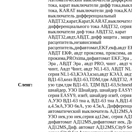
тока, карат выключатели дифф тока,вык
тока, KARAT выключатели диф тока,K
выключатель дифференциальный
АВДТ32,карат,Карат,KARAT,выключате
дифференциального тока АВДТ32, сери
выключатели диф тока АВДТ32, карат
АВДТ32,авдт,АВДТ, дифф защита , защит
расцепитель,независимый
расцепитель,дифавтомат,EKF,екф,авдт EK
АВДТ ЕКФ, авдт проксима, проксима, ав
прокима,PROxima,дифавтомат EKF,Эра ,А
Эра , АВДТ Эра , авдт PRO, чинт , авдт
чинт, Авдт Чинт, авдт NL1-63, АВДТ NL1
серия NL1-63,КЭАЗ,кэаз,авдт КЭАЗ, авдт
ВД1-63,кеаз ВД1-63,TDM,тдм АВДТ32,
Сленг:
узо тдм,тдм ВД1-63, ТДМ ВД1-63,Schneider
шнайдер, УЗО Шнайдер, шнайдер EASY9
серия EASY9, изи9, шнайдер изи9, сери
А,УЗО ВД1-63 тиа а, ВД1-63 тиа А,ВД1-
а,4.5кА,УЗО 6кА, узо 4.5кА, Дифферен
автоматический выключатель АД12MS,
УЗО иек,узо иек,серия ад12мс, серия А
дифавтомат АД12MS,дифавтомат иек, Ди
АД12MS,Диф. автомат АД12MS,City9 Set, 