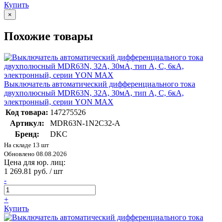
Купить
×
Похожие товары
Выключатель автоматический дифференциального тока
двухполюсный MDR63N, 32A, 30мА, тип A, C, 6кА,
электронный, серии YON MAX
Код товара:
147275526
Артикул:
MDR63N-1N2C32-A
Бренд:
DKC
На складе 13 шт
Обновлено 08.08.2026
Цена для юр. лиц:
1 269.81 руб. / шт
-
+
Купить