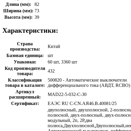
Длина (мм):
82
Ширина (мм):
73
Высота (мм):
39
Характеристики:
Страна
Китай
производства:
Базовая единица:
шт
Упаковки:
60 шт, 3360 шт
Код производителя
432
товара:
Классификация
500820 - Автоматические выключатели
товара в каталоге:
дифференциального тока (АВДТ, RCBO)
Артикул
MAD22-5-032-C-30
расширенный:
Сертификат:
ЕАЭС RU С-CN.АЯ46.В.40081/25
двуполюсный, двухполюсной, 2-полюсны
полюсной, двух-полюсный, двух-полюсн
модульный, 2п, 2P,два
полюса,Двухполюсной,Двуполюсный,иек
Автоматический выключатель дифферен