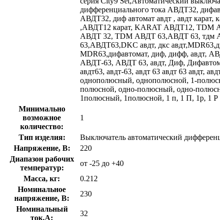
серия City9 Set,Автоматический выключа
дифференциального тока АВДТ32, дифа
АВДТ32, диф автомат авдт , авдт карат, к
,АВДТ12 карат, KARAT АВДТ12, TDM А
АВДТ 32, TDM АВДТ 63,АВДТ 63, тдм
63,АВДТ63,DKC авдт, дкс авдт,MDR63,д
MDR63,дифавтомат, диф, дифф, авдт, А
АВДТ-63, АВДТ 63, авдт, Диф, Дифавтом
авдт63, авдт-63, авдт 63 авдт 63 авдт, авд
однополюсный, однополюсной, 1-полюсн
полюсной, одно-полюсный, одно-полюсно
1полюсный, 1полюсной, 1 п, 1 П, 1p, 1 P
Минимально
возможное
1
количество:
Тип изделия:
Выключатель автоматический дифференц
Напряжение, В:
220
Диапазон рабочих
от -25 до +40
температур:
Масса, кг:
0.212
Номинальное
230
напряжение, В:
Номинальный
32
ток,А: