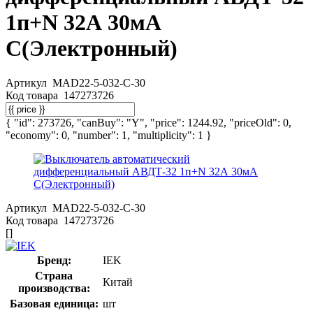
1п+N 32А 30мА
C(Электронный)
Артикул
MAD22-5-032-C-30
Код товара
147273726
{ "id": 273726, "canBuy": "Y", "price": 1244.92, "priceOld": 0,
"economy": 0, "number": 1, "multiplicity": 1 }
Артикул
MAD22-5-032-C-30
Код товара
147273726
[]
Бренд:
IEK
Страна
Китай
производства:
Базовая единица:
шт