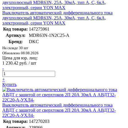
Выключатель автоматический дифференциального тока
двухполюсный MDR63N, 25A, 30мА, тип A, C, 6кА,
электронный, серии YON MAX
Код товара:
147275961
Артикул:
MDR63N-1N2C25-A
Бренд:
DKC
На складе 30 шт
Обновлено 08.08.2026
Цена для юр. лиц:
1 230.42 руб. / шт
-
+
Купить
Выключатель автоматический дифференциального тока
АВДТ с защитой от сверхтоков 2П 20А 30мА А АВДТ32-
22C20-A-УХЛ4-
Код товара:
147270203
Артикул:
228066