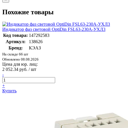
Похожие товары
Индикатор фаз световой OptiDin FSL63-230A-УХЛ3
Код товара:
147292583
Артикул:
138626
Бренд:
КЭАЗ
На складе 66 шт
Обновлено 08.08.2026
Цена для юр. лиц:
2 052.34 руб. / шт
-
+
Купить