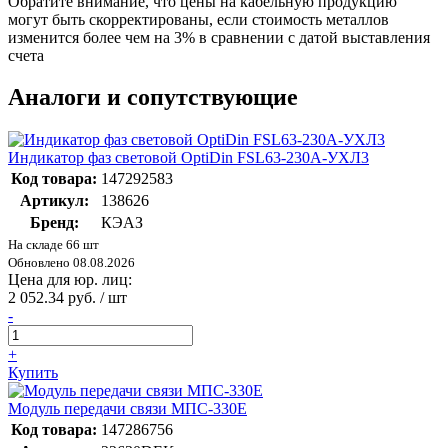
Обратите внимание, что цены на кабельную продукцию
могут быть скорректированы, если стоимость металлов
изменится более чем на 3% в сравнении с датой выставления
счета
Аналоги и сопутствующие
Индикатор фаз световой OptiDin FSL63-230A-УХЛ3
Код товара:
147292583
Артикул:
138626
Бренд:
КЭАЗ
На складе 66 шт
Обновлено 08.08.2026
Цена для юр. лиц:
2 052.34 руб. / шт
-
+
Купить
Модуль передачи связи МПС-330Е
Код товара:
147286756