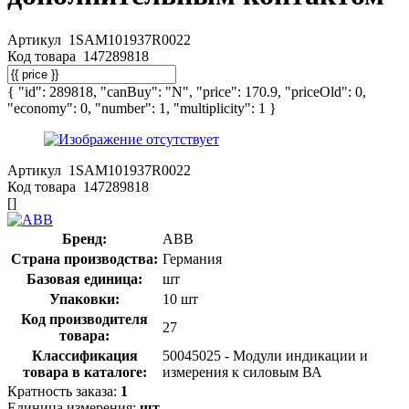
Артикул
1SAM101937R0022
Код товара
147289818
{ "id": 289818, "canBuy": "N", "price": 170.9, "priceOld": 0,
"economy": 0, "number": 1, "multiplicity": 1 }
Артикул
1SAM101937R0022
Код товара
147289818
[]
Бренд:
ABB
Страна производства:
Германия
Базовая единица:
шт
Упаковки:
10 шт
Код производителя
27
товара:
Классификация
50045025 - Модули индикации и
товара в каталоге:
измерения к силовым ВА
Кратность заказа:
1
Единица измерения:
шт