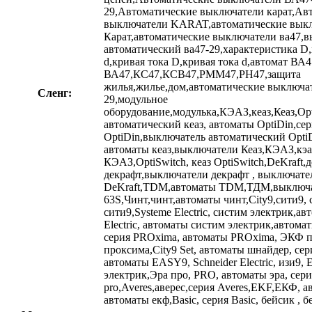
29,Автоматические выключатели карат,Ав
выключатели KARAT,автоматические вык
Карат,автоматические выключатели ва47,
автоматический ва47-29,характеристика D
d,кривая тока D,кривая тока d,автомат ВА4
ВА47,КС47,КСВ47,РММ47,РН47,защита
жилья,жилье,дом,автоматические выключат
Сленг:
29,модульное
оборудование,модулька,КЭАЗ,кеаз,Кеаз,Op
автоматический кеаз, автоматы OptiDin,се
OptiDin,выключатель автоматический Opti
автоматы кеаз,выключатели Кеаз,КЭАЗ,кэа
КЭАЗ,OptiSwitch, кеаз OptiSwitch,DeKraft,
декрафт,выключатели декрафт , выключате
DeKraft,TDM,автоматы TDM,ТДМ,выключ
63S,Чинт,чинт,автоматы чинт,City9,сити9, с
сити9,Systeme Electric, систим электрик,ав
Electric, автоматы систим электрик,автома
серия PROxima, автоматы PROxima, ЭКФ 
проксима,City9 Set, автоматы шнайдер, се
автоматы EASY9, Schneider Electric, изи9,
электрик,Эра про, PRO, автоматы эра, сери
pro,Averes,аверес,серия Averes,EKF,ЕКФ, 
автоматы екф,Basic, серия Basic, бейсик , 