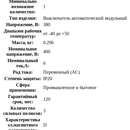
Минимально
возможное
1
количество:
Тип изделия:
Выключатель автоматический модульный
Напряжение, В:
380
Диапазон рабочих
от -40 до +50
температур:
Масса, кг:
0.296
Номинальное
400
напряжение, В:
Номинальный
6
ток,А:
Род тока:
Переменный (AC)
Степень защиты:
IP20
Сфера
Промышленное и бытовое
применения:
Гарантийный
120
срок, мес:
Количество
3
силовых полюсов:
Характеристика
эл.магнитного
D