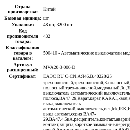
Страна
Китай
производства:
Базовая единица:
шт
Упаковки:
48 шт, 3200 шт
Код
производителя
432
товара:
Классификация
товара в
500410 - Автоматические выключатели мо
каталоге:
Артикул
MVA20-3-006-D
расширенный:
Сертификат:
ЕАЭС RU С-CN.АЯ46.В.40228/25
трехполюсный,трехполюсной,3-полюсный,
полюсный,трех-полюсной,модульный,3п,3
выключатель,автоматический выключатель
полюса,ВА47-29,Карат,карат,KARAT,karat,а
выкл,выключатель
автоматический,выключатель,иек,iek,IEK,
выкл,автомат,серия ВА47-
29,ВА47,4,5кА,расцепитель,контакт,авари
контакт,защита,короткое замыкание,перегр
цепей,Автоматические выключатели ВА47