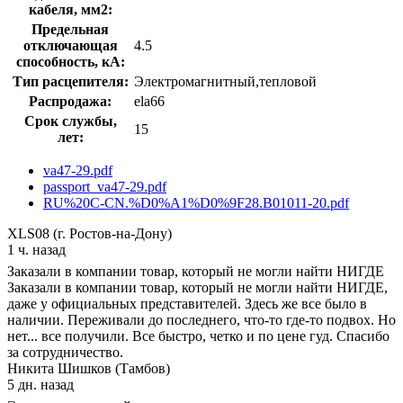
кабеля, мм2:
Предельная
отключающая
4.5
способность, кA:
Тип расцепителя:
Электромагнитный,тепловой
Распродажа:
ela66
Срок службы,
15
лет:
va47-29.pdf
passport_va47-29.pdf
RU%20C-CN.%D0%A1%D0%9F28.B01011-20.pdf
XLS08 (г. Ростов-на-Дону)
1 ч. назад
Заказали в компании товар, который не могли найти НИГДЕ
Заказали в компании товар, который не могли найти НИГДЕ,
даже у официальных представителей. Здесь же все было в
наличии. Переживали до последнего, что-то где-то подвох. Но
нет... все получили. Все быстро, четко и по цене гуд. Спасибо
за сотрудничество.
Никита Шишков (Тамбов)
5 дн. назад