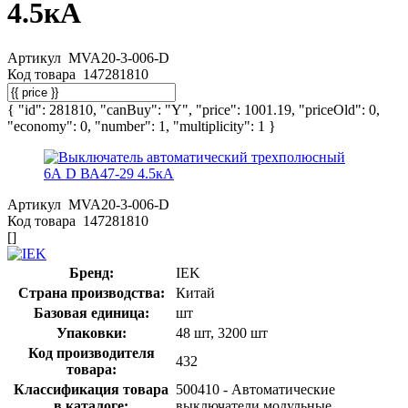
4.5кА
Артикул
MVA20-3-006-D
Код товара
147281810
{ "id": 281810, "canBuy": "Y", "price": 1001.19, "priceOld": 0,
"economy": 0, "number": 1, "multiplicity": 1 }
Артикул
MVA20-3-006-D
Код товара
147281810
[]
Бренд:
IEK
Страна производства:
Китай
Базовая единица:
шт
Упаковки:
48 шт, 3200 шт
Код производителя
432
товара:
Классификация товара
500410 - Автоматические
в каталоге:
выключатели модульные