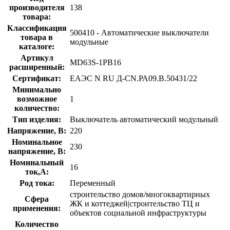
производителя
138
товара:
Классификация
500410 - Автоматические выключатели
товара в
модульные
каталоге:
Артикул
MD63S-1PB16
расширенный:
Сертификат:
ЕАЭС N RU Д-CN.РА09.В.50431/22
Минимально
возможное
1
количество:
Тип изделия:
Выключатель автоматический модульный
Напряжение, В:
220
Номинальное
230
напряжение, В:
Номинальный
16
ток,А:
Род тока:
Переменный
строительство домов/многоквартирных
Сфера
ЖК и коттеджей|строительство ТЦ и
применения:
объектов социальной инфраструктуры
Количество