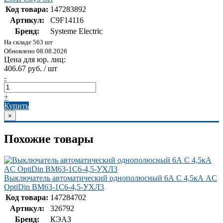
Код товара:
147283892
Артикул:
C9F14116
Бренд:
Systeme Electric
На складе 563 шт
Обновлено 08.08.2026
Цена для юр. лиц:
406.67 руб. / шт
-
+
Купить
×
Похожие товары
Выключатель автоматический однополюсный 6А C 4,5кА AC
OptiDin BM63-1C6-4,5-УХЛ3
Код товара:
147284702
Артикул:
326792
Бренд:
КЭАЗ