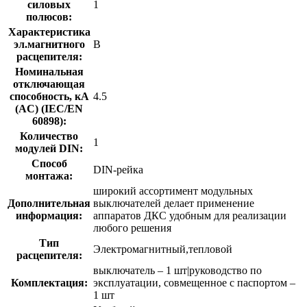
силовых
1
полюсов:
Характеристика
эл.магнитного
B
расцепителя:
Номинальная
отключающая
способность, кA
4.5
(AC) (IEC/EN
60898):
Количество
1
модулей DIN:
Способ
DIN-рейка
монтажа:
широкий ассортимент модульных
Дополнительная
выключателей делает применение
информация:
аппаратов ДКС удобным для реализации
любого решения
Тип
Электромагнитный,тепловой
расцепителя:
выключатель – 1 шт|руководство по
Комплектация:
эксплуатации, совмещенное с паспортом –
1 шт