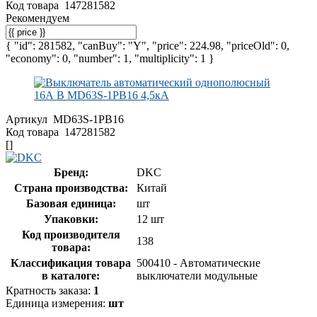
Код товара
147281582
Рекомендуем
{ "id": 281582, "canBuy": "Y", "price": 224.98, "priceOld": 0,
"economy": 0, "number": 1, "multiplicity": 1 }
Артикул
MD63S-1PB16
Код товара
147281582
[]
Бренд:
DKC
Страна производства:
Китай
Базовая единица:
шт
Упаковки:
12 шт
Код производителя
138
товара:
Классификация товара
500410 - Автоматические
в каталоге:
выключатели модульные
Кратность заказа:
1
Единица измерения:
шт