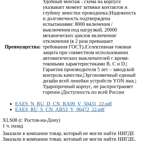
Удобный монтаж - схема на корпусе
указывает момент затяжки контактов и
глубину зачистки проводника.|Надежность
и долговечность подтверждена
испытаниями: 8000 включения /
выключения под нагрузкой, 20000
механических циклов включения/
отключения (в 2 раза превышает
Преимущества:
требования ГОСТ).|Селективная токовая
защита при совместном использовании
автоматических выключателей с время-
токовыми характеристиками В, С и D.|
Гарантия производителя 5 лет – заводской
контроль качества.|Эргономичный единый
дизайн всей линейки устройств YON max.|
Ударопрочный корпус, не распространяет
горение.|Доступность по всей России
EAES_N_RU_D_CN_RA09_V_50431_22.pdf
EAES_RU_S_CN_AB53_V_06472_22.pdf
XLS08 (г. Ростов-на-Дону)
1 ч. назад
Заказали в компании товар, который не могли найти НИГДЕ
Заказали в компании товар, который не могли найти НИГДЕ,