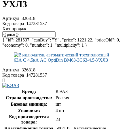
УХЛ3
Артикул
326818
Код товара
147281537
Хит продаж
{ "id": 281537, "canBuy": "Y", "price": 1221.22, "priceOld": 0,
"economy": 0, "number": 1, "multiplicity": 1 }
Артикул
326818
Код товара
147281537
[]
Бренд:
КЭАЗ
Страна производства:
Россия
Базовая единица:
шт
Упаковки:
4 шт
Код производителя
23
товара:
Классификация товара
500410 - Автоматические