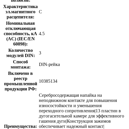
полюсов:
Характеристика
эл.магнитного
C
расцепителя:
Номинальная
отключающая
способность, кA
4.5
(AC) (IEC/EN
60898):
Количество
3
модулей DIN:
Способ
DIN-рейка
монтажа:
Включено в
реестр
10385134
промышленной
продукции РФ:
Серебросодержащая напайка на
неподвижном контакте для повышения
износостойкости и уменьшения
переходного сопротивления|13 пластин в
дугогасительной камере для эффективного
гашения дуги|Конструкция зажимов
Преимущества:
обеспечивает надежный контакт|