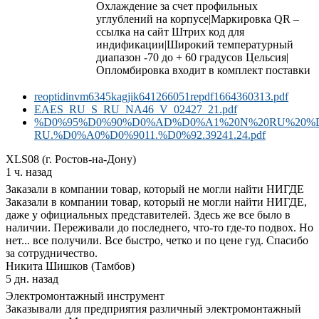
Охлаждение за счет профильных
углублений на корпусе|Маркировка QR –
ссылка на сайт Штрих код для
индификации|Широкий температурный
диапазон -70 до + 60 градусов Цельсия|
Опломбировка входит в комплект поставки
reoptidinvm6345kagjik641266051repdf1664360313.pdf
EAES_RU_S_RU_NA46_V_02427_21.pdf
%D0%95%D0%90%D0%AD%D0%A1%20N%20RU%20%D
RU.%D0%A0%D0%9011.%D0%92.39241.24.pdf
XLS08 (г. Ростов-на-Дону)
1 ч. назад
Заказали в компании товар, который не могли найти НИГДЕ
Заказали в компании товар, который не могли найти НИГДЕ,
даже у официальных представителей. Здесь же все было в
наличии. Переживали до последнего, что-то где-то подвох. Но
нет... все получили. Все быстро, четко и по цене гуд. Спасибо
за сотрудничество.
Никита Шишков (Тамбов)
5 дн. назад
Электромонтажный инструмент
Заказывали для предприятия различный электромонтажный