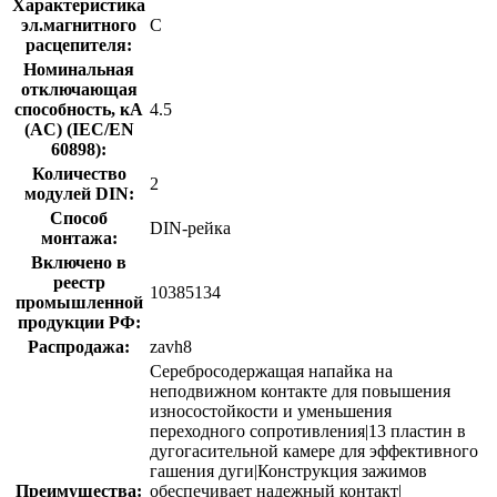
Характеристика
эл.магнитного
C
расцепителя:
Номинальная
отключающая
способность, кA
4.5
(AC) (IEC/EN
60898):
Количество
2
модулей DIN:
Способ
DIN-рейка
монтажа:
Включено в
реестр
10385134
промышленной
продукции РФ:
Распродажа:
zavh8
Серебросодержащая напайка на
неподвижном контакте для повышения
износостойкости и уменьшения
переходного сопротивления|13 пластин в
дугогасительной камере для эффективного
гашения дуги|Конструкция зажимов
Преимущества:
обеспечивает надежный контакт|