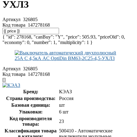
УХЛ3
Артикул
326805
Код товара
147278168
{ "id": 278168, "canBuy": "Y", "price": 505.93, "priceOld": 0,
"economy": 0, "number": 1, "multiplicity": 1 }
Артикул
326805
Код товара
147278168
[]
Бренд:
КЭАЗ
Страна производства:
Россия
Базовая единица:
шт
Упаковки:
6 шт
Код производителя
23
товара:
Классификация товара
500410 - Автоматические
в каталоге:
выключатели модульные