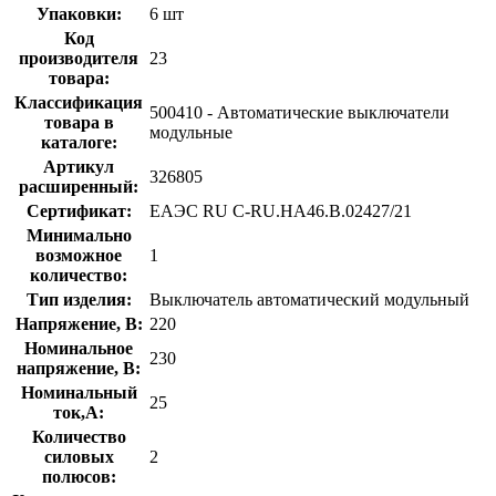
Упаковки:
6 шт
Код
производителя
23
товара:
Классификация
500410 - Автоматические выключатели
товара в
модульные
каталоге:
Артикул
326805
расширенный:
Сертификат:
ЕАЭС RU С-RU.НА46.В.02427/21
Минимально
возможное
1
количество:
Тип изделия:
Выключатель автоматический модульный
Напряжение, В:
220
Номинальное
230
напряжение, В:
Номинальный
25
ток,А:
Количество
силовых
2
полюсов: