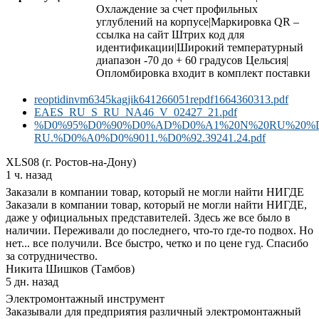
Охлаждение за счет профильных
углублений на корпусе|Маркировка QR –
ссылка на сайт Штрих код для
идентификации|Широкий температурный
диапазон -70 до + 60 градусов Цельсия|
Опломбировка входит в комплект поставки
reoptidinvm6345kagjik641266051repdf1664360313.pdf
EAES_RU_S_RU_NA46_V_02427_21.pdf
%D0%95%D0%90%D0%AD%D0%A1%20N%20RU%20%D
RU.%D0%A0%D0%9011.%D0%92.39241.24.pdf
XLS08 (г. Ростов-на-Дону)
1 ч. назад
Заказали в компании товар, который не могли найти НИГДЕ
Заказали в компании товар, который не могли найти НИГДЕ,
даже у официальных представителей. Здесь же все было в
наличии. Переживали до последнего, что-то где-то подвох. Но
нет... все получили. Все быстро, четко и по цене гуд. Спасибо
за сотрудничество.
Никита Шишков (Тамбов)
5 дн. назад
Электромонтажный инструмент
Заказывали для предприятия различный электромонтажный