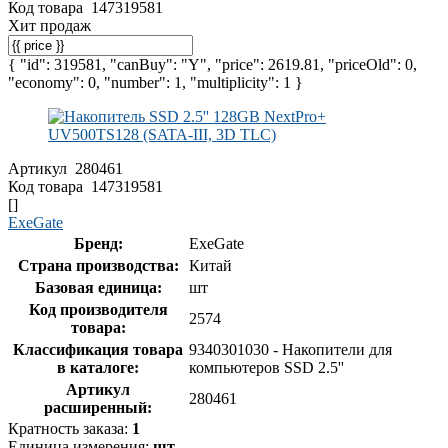
Код товара
147319581
Хит продаж
{ "id": 319581, "canBuy": "Y", "price": 2619.81, "priceOld": 0,
"economy": 0, "number": 1, "multiplicity": 1 }
Артикул
280461
Код товара
147319581
[]
ExeGate
Бренд:
ExeGate
Страна производства:
Китай
Базовая единица:
шт
Код производителя
2574
товара:
Классификация товара
9340301030 - Накопители для
в каталоге:
компьютеров SSD 2.5''
Артикул
280461
расширенный:
Кратность заказа:
1
Единица измерения:
шт