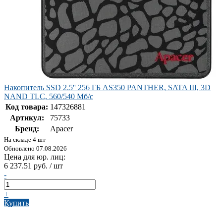
Накопитель SSD 2.5'' 256 ГБ AS350 PANTHER, SATA III, 3D
NAND TLC, 560/540 Мб/с
Код товара:
147326881
Артикул:
75733
Бренд:
Apacer
На складе 4 шт
Обновлено 07.08.2026
Цена для юр. лиц:
6 237.51 руб. / шт
-
+
Купить