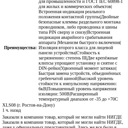
для промышленности и ГОСТ IEC 60898-1
для жилых и коммерческих объектов|
Встроенная индикация реального
положения контактной группы|Двойные
безопасные клеммы раздельного монтажа
проводников, либо проводника и шины
типа PIN сверху и снизу|Встроенная
индикация аварийного срабатывания
аппарата |Механизм быстрого включения|
Преимущества:
Изоляция второго класса для лицевой
панели устройства|Стойкость к
загрязнению: степень III|Две крепёжные
клипсы упрощают установку и снятие с
DIN-рейки|Удвоенный момент затяжки|
Быстрая замена устройств, объединённых
гребенчатой шиной|Высокий уровень
стойкости к импульсному напряжению:
6кВ|Повышенный уровень напряжения
изоляции: 500В|Расширенный
температурный диапазон от -35 до +70C
XLS08 (г. Ростов-на-Дону)
1 ч. назад
Заказали в компании товар, который не могли найти НИГДЕ
Заказали в компании товар, который не могли найти НИГДЕ,
даже у официальных представителей. Здесь же все было в