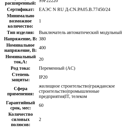
S9F22220
расширенный:
Сертификат:
ЕАЭС N RU Д-CN.РА05.В.77450/24
Минимально
возможное
1
количество:
Тип изделия:
Выключатель автоматический модульный
Напряжение, В:
380
Номинальное
400
напряжение, В:
Номинальный
20
ток,А:
Род тока:
Переменный (AC)
Степень
IP20
защиты:
жилищное строительство|гражданское
Сфера
строительство|промышленные
применения:
предприятия|IT, телеком
Гарантийный
60
срок, мес:
Количество
силовых
2
полюсов: