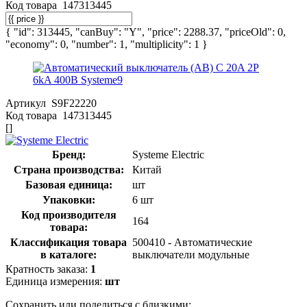
Код товара
147313445
{ "id": 313445, "canBuy": "Y", "price": 2288.37, "priceOld": 0,
"economy": 0, "number": 1, "multiplicity": 1 }
Артикул
S9F22220
Код товара
147313445
[]
Бренд:
Systeme Electric
Страна производства:
Китай
Базовая единица:
шт
Упаковки:
6 шт
Код производителя
164
товара:
Классификация товара
500410 - Автоматические
в каталоге:
выключатели модульные
Кратность заказа:
1
Единица измерения:
шт
Сохранить или поделиться с близкими: