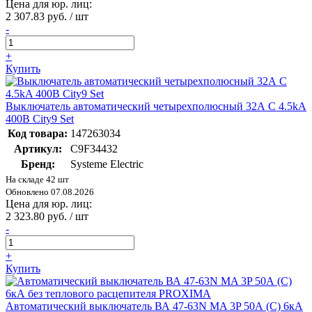
Цена для юр. лиц:
2 307.83 руб. / шт
-
+
Купить
Выключатель автоматический четырехполюсный 32А С 4.5kA
400В City9 Set
Код товара:
147263034
Артикул:
C9F34432
Бренд:
Systeme Electric
На складе 42 шт
Обновлено 07.08.2026
Цена для юр. лиц:
2 323.80 руб. / шт
-
+
Купить
Автоматический выключатель ВА 47-63N MA 3P 50А (C) 6кА