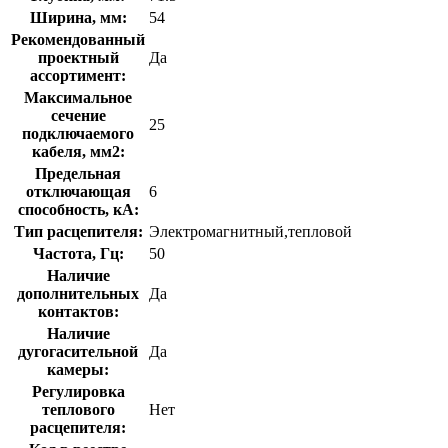
Ширина, мм:
54
Рекомендованный
проектный
Да
ассортимент:
Максимальное
сечение
25
подключаемого
кабеля, мм2:
Предельная
отключающая
6
способность, кA:
Тип расцепителя:
Электромагнитный,тепловой
Частота, Гц:
50
Наличие
дополнительных
Да
контактов:
Наличие
дугогасительной
Да
камеры:
Регулировка
теплового
Нет
расцепителя: