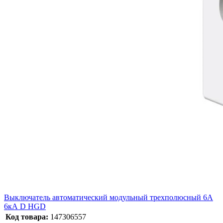
Выключатель автоматический модульный трехполюсный 6А
6кА D HGD
Код товара:
147306557