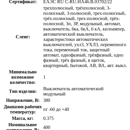
Сертификат:
ЕАЭС RU С-RU.НА46.В.03702/22
трехполюсный, трёхполюсной, 3-
полюсный, 3-полюсной, трех-полюсный,
трёх-полюсный, трех-полюсной, трёх-
полюсной, 3п, 3P, модульный, автомат,
выключатель, 6ка, 6кА, 6 кА, килоампер,
автоматический выключатель,
Сленг:
характеристики автоматических
выключателей, ухл3, УХЛ3, переменного
тока, переменный ток, защитный
автомат, однофазный, трёхфазный, одно
фазный, трёх фазный, в щиток,
квартирный, бытовой, АВ, ВА, авт. выкл.
Минимально
возможное
1
количество:
Выключатель автоматический
Тип изделия:
модульный
Напряжение, В:
380
Диапазон рабочих
от -60 до +40
температур:
Масса, кг:
0.375
Номинальное
400
напряжение, В: