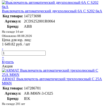
Выключатель автоматический двухполюсный 6А С S202 6кА
Код товара:
147273698
Артикул:
2CDS252001R0064
Бренд:
ABB
На складе 14 шт
Обновлено 08.08.2026
Цена для юр. лиц:
1 649.82 руб. / шт
-
+
Купить
Акция
ARMAT Выключатель автоматический трехполюсный C 25А
M06N
Код товара:
147286701
Артикул:
AR-M06N-3-C025
Бренд:
IEK
На складе 201 шт