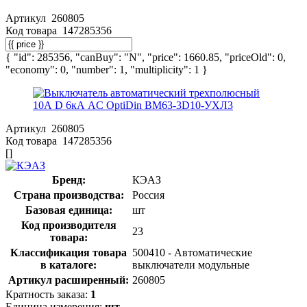
Артикул
260805
Код товара
147285356
{ "id": 285356, "canBuy": "N", "price": 1660.85, "priceOld": 0,
"economy": 0, "number": 1, "multiplicity": 1 }
Артикул
260805
Код товара
147285356
[]
Бренд:
КЭАЗ
Страна производства:
Россия
Базовая единица:
шт
Код производителя
23
товара:
Классификация товара
500410 - Автоматические
в каталоге:
выключатели модульные
Артикул расширенный:
260805
Кратность заказа:
1
Единица измерения:
шт