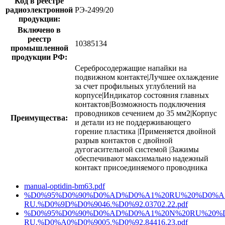
Код в реестре
радиоэлектронной
РЭ-2499/20
продукции:
Включено в
реестр
10385134
промышленной
продукции РФ:
Серебросодержащие напайки на
подвижном контакте|Лучшее охлаждение
за счет профильных углублений на
корпусе|Индикатор состояния главных
контактов|Возможность подключения
проводников сечением до 35 мм2|Корпус
Преимущества:
и детали из не поддерживающего
горение пластика |Применяется двойной
разрыв контактов с двойной
дугогасительной системой |Зажимы
обеспечивают максимально надежный
контакт присоединяемого проводника
manual-optidin-bm63.pdf
%D0%95%D0%90%D0%AD%D0%A1%20RU%20%D0%A
RU.%D0%9D%D0%9046.%D0%92.03702.22.pdf
%D0%95%D0%90%D0%AD%D0%A1%20N%20RU%20%D
RU.%D0%A0%D0%9005.%D0%92.84416.23.pdf