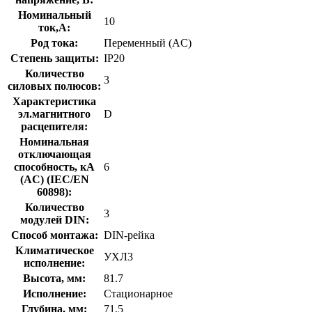
Номинальный
10
ток,А:
Род тока:
Переменный (AC)
Степень защиты:
IP20
Количество
3
силовых полюсов:
Характеристика
эл.магнитного
D
расцепителя:
Номинальная
отключающая
способность, кA
6
(AC) (IEC/EN
60898):
Количество
3
модулей DIN:
Способ монтажа:
DIN-рейка
Климатическое
УХЛ3
исполнение:
Высота, мм:
81.7
Исполнение:
Стационарное
Глубина, мм:
71.5