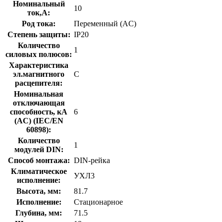
Номинальный
10
ток,А:
Род тока:
Переменный (AC)
Степень защиты:
IP20
Количество
1
силовых полюсов:
Характеристика
эл.магнитного
C
расцепителя:
Номинальная
отключающая
способность, кA
6
(AC) (IEC/EN
60898):
Количество
1
модулей DIN:
Способ монтажа:
DIN-рейка
Климатическое
УХЛ3
исполнение:
Высота, мм:
81.7
Исполнение:
Стационарное
Глубина, мм:
71.5