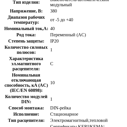
Тип изделия:
модульный
Напряжение, В:
380
Диапазон рабочих
от -5 до +40
температур:
Номинальный ток,А:
40
Род тока:
Переменный (AC)
Степень защиты:
IP20
Количество силовых
1
полюсов:
Характеристика
эл.магнитного
C
расцепителя:
Номинальная
отключающая
10
способность, кA (AC)
(IEC/EN 60898):
Количество модулей
1
DIN:
Способ монтажа:
DIN-рейка
Исполнение:
Стационарное
Тип расцепителя:
Электромагнитный,тепловой
Сертификаты KERI/KEMA|