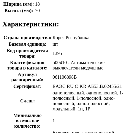
Ширина (мм):
18
Высота (мм):
70
Характеристики:
Страна производства:
Корея Республика
Базовая единица:
шт
Код производителя
1395
товара:
Классификация
500410 - Автоматические
товара в каталоге:
выключатели модульные
Артикул
061106898B
расширенный:
Сертификат:
ЕАЭС RU С-KR.АБ53.В.02455/21
однополюсный, однополюсной, 1-
полюсный, 1-полюсной, одно-
Сленг:
полюсный, одно-полюсной,
модульный, 1п, 1P
Минимально
возможное
1
количество:
Выключатель автоматический