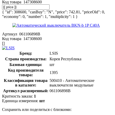
Код товара
147308600
{ "id": 308600, "canBuy": "N", "price": 742.81, "priceOld": 0,
"economy": 0, "number": 1, "multiplicity": 1 }
Артикул
061106898B
Код товара
147308600
[]
Бренд:
LSIS
Страна производства:
Корея Республика
Базовая единица:
шт
Код производителя
1395
товара:
Классификация товара
500410 - Автоматические
в каталоге:
выключатели модульные
Артикул расширенный:
061106898B
Кратность заказа:
1
Единица измерения:
шт
Сохранить или поделиться с близкими: