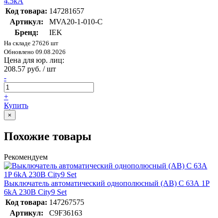
4.5кА
Код товара:
147281657
Артикул:
MVA20-1-010-C
Бренд:
IEK
На складе 27626 шт
Обновлено 09.08.2026
Цена для юр. лиц:
208.57 руб. / шт
-
+
Купить
×
Похожие товары
Рекомендуем
Выключатель автоматический однополюсный (АВ) С 63А 1P
6kA 230В City9 Set
Код товара:
147267575
Артикул:
C9F36163