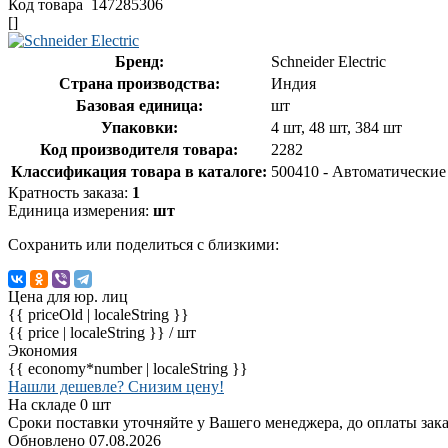
Код товара
147285306
[]
Бренд:
Schneider Electric
Страна производства:
Индия
Базовая единица:
шт
Упаковки:
4 шт, 48 шт, 384 шт
Код производителя товара:
2282
Классификация товара в каталоге:
500410 - Автоматически
Кратность заказа:
1
Единица измерения:
шт
Сохранить или поделиться с близкими:
Цена для юр. лиц
{{ priceOld | localeString }}
{{ price | localeString }}
/ шт
Экономия
{{ economy*number | localeString }}
Нашли дешевле? Снизим цену!
На складе 0 шт
Сроки поставки уточняйте у Вашего менеджера, до оплаты зака
Обновлено 07.08.2026