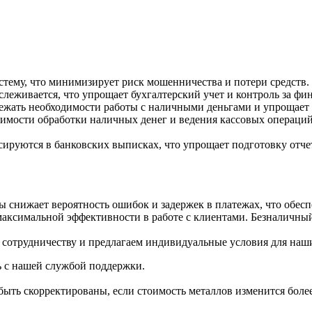
стему, что минимизирует риск мошенничества и потери средств.
слеживается, что упрощает бухгалтерский учет и контроль за фи
бежать необходимости работы с наличными деньгами и упрощает
имости обработки наличных денег и ведения кассовых операций
сируются в банковских выписках, что упрощает подготовку отче
ы снижает вероятность ошибок и задержек в платежах, что обесп
ксимальной эффективности в работе с клиентами. Безналичный 
сотрудничеству и предлагаем индивидуальные условия для наш
ь с нашей службой поддержки.
ыть скорректированы, если стоимость металлов изменится более