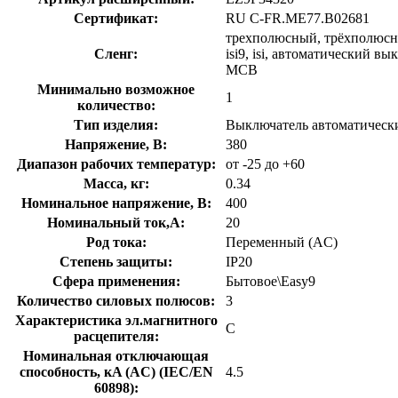
Сертификат:
RU C-FR.ME77.B02681
трехполюсный, трёхполюсно
Сленг:
isi9, isi, автоматический 
MCB
Минимально возможное
1
количество:
Тип изделия:
Выключатель автоматическ
Напряжение, В:
380
Диапазон рабочих температур:
от -25 до +60
Масса, кг:
0.34
Номинальное напряжение, В:
400
Номинальный ток,А:
20
Род тока:
Переменный (AC)
Степень защиты:
IP20
Сфера применения:
Бытовое\Easy9
Количество силовых полюсов:
3
Характеристика эл.магнитного
C
расцепителя:
Номинальная отключающая
способность, кA (AC) (IEC/EN
4.5
60898):