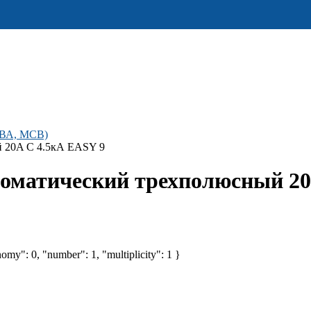
(ВА, MCB)
й 20A C 4.5кА EASY 9
томатический трехполюсный 20
omy": 0, "number": 1, "multiplicity": 1 }