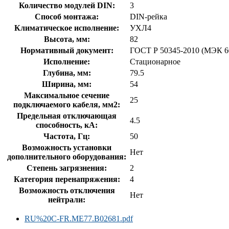
Количество модулей DIN:
3
Способ монтажа:
DIN-рейка
Климатическое исполнение:
УХЛ4
Высота, мм:
82
Нормативный документ:
ГОСТ Р 50345-2010 (МЭК 6
Исполнение:
Стационарное
Глубина, мм:
79.5
Ширина, мм:
54
Максимальное сечение
25
подключаемого кабеля, мм2:
Предельная отключающая
4.5
способность, кA:
Частота, Гц:
50
Возможность установки
Нет
дополнительного оборудования:
Степень загрязнения:
2
Категория перенапряжения:
4
Возможность отключения
Нет
нейтрали:
RU%20C-FR.ME77.B02681.pdf