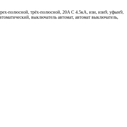
ех-полюсной, трёх-полюсной, 20A C 4.5кА, изи, изи9, уфын9,
 автоматический, выключатель автомат, автомат выключатель,