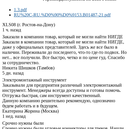
1.3.pdf
RU%20C-RU.%D0%90%D0%9153.B01487-21.pdf
XLS08 (г. Ростов-на-Дону)
1 ч. назад
Заказали в компании товар, который не могли найти НИГДЕ
Заказали в компании товар, который не могли найти НИГДЕ,
даже у официальных представителей. Здесь же все было в
наличии. Переживали до последнего, что-то где-то подвох. Но
нет... все получили. Все быстро, четко и по цене гуд. Спасибо
за сотрудничество.
Никита Шишков (Тамбов)
5 дн. назад
Электромонтажный инструмент
Заказывали для предприятия различный электромонтажный
инструмент. Менеджеры всегда доступны и готовы помочь.
Отгрузка быстрая, сам инструмент качественный.
Данную компанию решительно рекомендую, однозначно
будем работать и в будущем.
Екатерина Жорина (Москва)
1 нед. назад
Срочно нужны были
Срочно нужны были угловые коннекторы для треков. Нашли