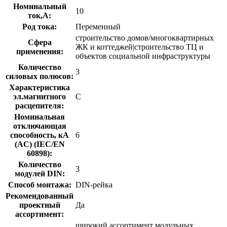
Номинальный
10
ток,А:
Род тока:
Переменный
строительство домов/многоквартирных
Сфера
ЖК и коттеджей|строительство ТЦ и
применения:
объектов социальной инфраструктуры
Количество
3
силовых полюсов:
Характеристика
эл.магнитного
C
расцепителя:
Номинальная
отключающая
способность, кA
6
(AC) (IEC/EN
60898):
Количество
3
модулей DIN:
Способ монтажа:
DIN-рейка
Рекомендованный
проектный
Да
ассортимент:
широкий ассортимент модульных