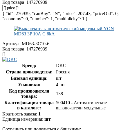
Код товара
147276939
{ "id": 276939, "canBuy": "N", "price": 207.43, "priceOld": 0,
"economy": 0, "number": 1, "multiplicity": 1 }
Артикул
MD63-3C10-6
Код товара
147276939
[]
Бренд:
DKC
Страна производства:
Россия
Базовая единица:
шт
Упаковки:
4 шт
Код производителя
138
товара:
Классификация товара
500410 - Автоматические
в каталоге:
выключатели модульные
Кратность заказа:
1
Единица измерения:
шт
Сохранить или поделиться с близкими: