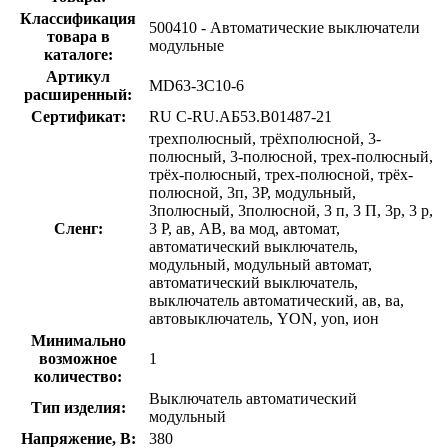
Классификация
500410 - Автоматические выключатели
товара в
модульные
каталоге:
Артикул
MD63-3C10-6
расширенный:
Сертификат:
RU C-RU.АБ53.B01487-21
трехполюсный, трёхполюсной, 3-
полюсный, 3-полюсной, трех-полюсный,
трёх-полюсный, трех-полюсной, трёх-
полюсной, 3п, 3P, модульный,
3полюсный, 3полюсной, 3 п, 3 П, 3p, 3 p,
Сленг:
3 P, ав, АВ, ва мод, автомат,
автоматический выключатель,
модульный, модульный автомат,
автоматический выключатель,
выключатель автоматический, ав, ва,
автовыключатель, YON, yon, ион
Минимально
возможное
1
количество:
Выключатель автоматический
Тип изделия:
модульный
Напряжение, В:
380