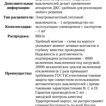
Дополнительная
выключателей делает применение
информация:
аппаратов ДКС удобным для реализации
любого решения
Тип расцепителя:
Электромагнитный,тепловой
выключатель – 1 шт|руководство по
Комплектация:
эксплуатации совмещенное с паспортом
– 1 шт
Распродажа:
f80r3z
Удобный монтаж – схема на корпусе
указывает момент затяжки контактов и
глубину зачистки проводника|
Надежность и долговечность
подтверждена испытаниями – 8000
включения /выключения под нагрузкой,
20000 механических циклов включения/
отключения (в 2 раза превышает
Преимущества:
требования ГОСТ)|Селективная токовая
защита при совместном использовании
автоматических выключателей с время-
токовыми характеристиками В, С и D|
Гарантия производителя 5 лет –
заводской контроль качества|
Ударопрочный корпус, не распространяет
горение|Доступность по всей России