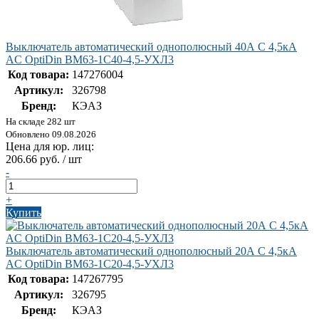
Выключатель автоматический однополюсный 40А C 4,5кА
AC OptiDin BM63-1C40-4,5-УХЛ3
Код товара:
147276004
Артикул:
326798
Бренд:
КЭАЗ
На складе 282 шт
Обновлено 09.08.2026
Цена для юр. лиц:
206.66 руб. / шт
-
+
Купить
Выключатель автоматический однополюсный 20А C 4,5кА
AC OptiDin BM63-1C20-4,5-УХЛ3
Код товара:
147267795
Артикул:
326795
Бренд:
КЭАЗ