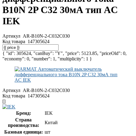
B10N 2P C32 30мА тип AC
IEK
Артикул
AR-B10N-2-C032C030
Код товара
147305624
{ "id": 305624, "canBuy": "Y", "price": 5123.85, "priceOld": 0,
"economy": 0, "number": 1, "multiplicity": 1 }
Артикул
AR-B10N-2-C032C030
Код товара
147305624
[]
Бренд:
IEK
Страна
Китай
производства:
Базовая единица:
шт