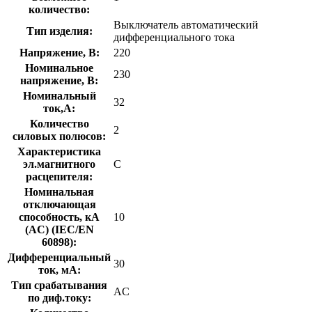
количество:
Выключатель автоматический
Тип изделия:
дифференциального тока
Напряжение, В:
220
Номинальное
230
напряжение, В:
Номинальный
32
ток,А:
Количество
2
силовых полюсов:
Характеристика
эл.магнитного
C
расцепителя:
Номинальная
отключающая
способность, кA
10
(AC) (IEC/EN
60898):
Дифференциальный
30
ток, мА:
Тип срабатывания
AC
по диф.току: