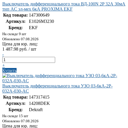
Выключатель дифференциального тока ВД-100N 2P 32А 30мА
тип AC эл-мех 6кА PROXIMA EKF
Код товара:
147300649
Артикул:
E1026M3230
Бренд:
EKF
На складе 9 шт
Обновлено 07.08.2026
Цена для юр. лиц:
1 487.98 руб. / шт
-
+
Купить
Выключатель дифференциального тока УЗО 03-6кА-2P-
032А-030-AC
Код товара:
147317415
Артикул:
14208DEK
Бренд:
Dekraft
На складе 15 шт
Обновлено 07.08.2026
Цена для юр. лиц: