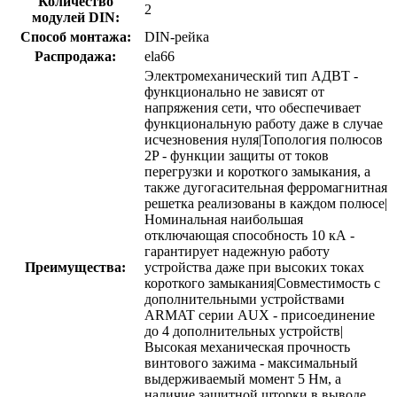
Количество
2
модулей DIN:
Способ монтажа:
DIN-рейка
Распродажа:
ela66
Электромеханический тип АДВТ -
функционально не зависят от
напряжения сети, что обеспечивает
функциональную работу даже в случае
исчезновения нуля|Топология полюсов
2P - функции защиты от токов
перегрузки и короткого замыкания, а
также дугогасительная ферромагнитная
решетка реализованы в каждом полюсе|
Номинальная наибольшая
отключающая способность 10 кА -
гарантирует надежную работу
Преимущества:
устройства даже при высоких токах
короткого замыкания|Совместимость с
дополнительными устройствами
ARMAT серии AUX - присоединение
до 4 дополнительных устройств|
Высокая механическая прочность
винтового зажима - максимальный
выдерживаемый момент 5 Нм, а
наличие защитной шторки в выводе