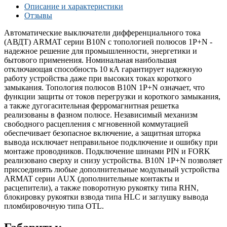
Описание и характеристики
Отзывы
Автоматические выключатели дифференциального тока
(АВДТ) ARMAT серии B10N с топологией полюсов 1P+N -
надежное решение для промышленности, энергетики и
бытового применения. Номинальная наибольшая
отключающая способность 10 кА гарантирует надежную
работу устройства даже при высоких токах короткого
замыкания. Топология полюсов B10N 1P+N означает, что
функции защиты от токов перегрузки и короткого замыкания,
а также дугогасительная ферромагнитная решетка
реализованы в фазном полюсе. Независимый механизм
свободного расцепления с мгновенной коммутацией
обеспечивает безопасное включение, а защитная шторка
вывода исключает неправильное подключение и ошибку при
монтаже проводников. Подключение шинами PIN и FORK
реализовано сверху и снизу устройства. B10N 1P+N позволяет
присоединять любые дополнительные модульный устройства
ARMAT серии AUX (дополнительные контакты и
расцепители), а также поворотную рукоятку типа RHN,
блокировку рукоятки взвода типа HLC и заглушку вывода
пломбировочную типа OTL.