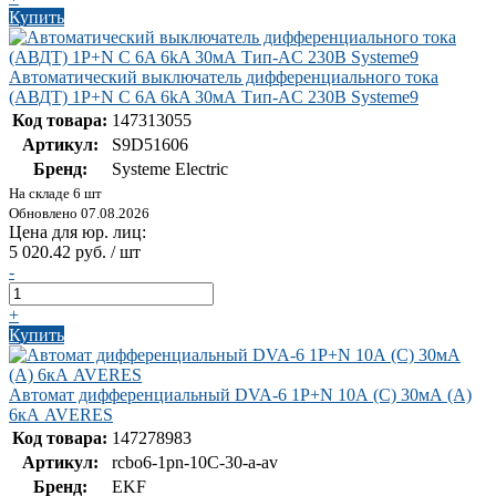
Купить
Автоматический выключатель дифференциального тока
(АВДТ) 1P+N C 6A 6kA 30мА Тип-AC 230В Systeme9
Код товара:
147313055
Артикул:
S9D51606
Бренд:
Systeme Electric
На складе 6 шт
Обновлено 07.08.2026
Цена для юр. лиц:
5 020.42 руб. / шт
-
+
Купить
Автомат дифференциальный DVA-6 1P+N 10А (C) 30мА (A)
6кА AVERES
Код товара:
147278983
Артикул:
rcbo6-1pn-10C-30-a-av
Бренд:
EKF