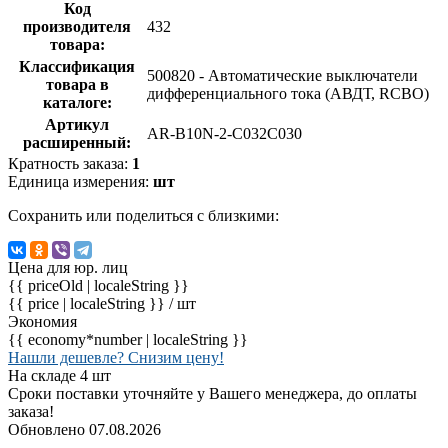
Код
производителя
432
товара:
Классификация
500820 - Автоматические выключатели
товара в
дифференциального тока (АВДТ, RCBO)
каталоге:
Артикул
AR-B10N-2-C032C030
расширенный:
Кратность заказа:
1
Единица измерения:
шт
Сохранить или поделиться с близкими:
Цена для юр. лиц
{{ priceOld | localeString }}
{{ price | localeString }}
/ шт
Экономия
{{ economy*number | localeString }}
Нашли дешевле? Снизим цену!
На складе 4 шт
Сроки поставки уточняйте у Вашего менеджера, до оплаты
заказа!
Обновлено 07.08.2026
-