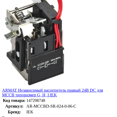
ARMAT Независимый расцепитель правый 24В DC для
MCCB типоразмер G, H, I IEK
Код товара:
147298748
Артикул:
AR-MCCBD-SR-024-0-06-C
Бренд:
IEK