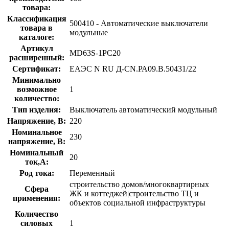
товара:
Классификация
500410 - Автоматические выключатели
товара в
модульные
каталоге:
Артикул
MD63S-1PC20
расширенный:
Сертификат:
ЕАЭС N RU Д-CN.РА09.В.50431/22
Минимально
возможное
1
количество:
Тип изделия:
Выключатель автоматический модульный
Напряжение, В:
220
Номинальное
230
напряжение, В:
Номинальный
20
ток,А:
Род тока:
Переменный
строительство домов/многоквартирных
Сфера
ЖК и коттеджей|строительство ТЦ и
применения:
объектов социальной инфраструктуры
Количество
силовых
1