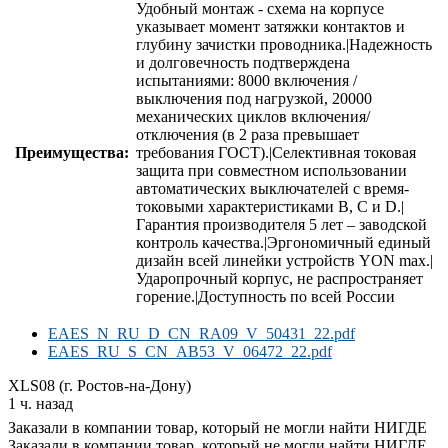
Удобный монтаж - схема на корпусе
указывает момент затяжки контактов и
глубину зачистки проводника.|Надежность
и долговечность подтверждена
испытаниями: 8000 включения /
выключения под нагрузкой, 20000
механических циклов включения/
отключения (в 2 раза превышает
Преимущества:
требования ГОСТ).|Селективная токовая
защита при совместном использовании
автоматических выключателей с время-
токовыми характеристиками В, С и D.|
Гарантия производителя 5 лет – заводской
контроль качества.|Эргономичный единый
дизайн всей линейки устройств YON max.|
Ударопрочный корпус, не распространяет
горение.|Доступность по всей России
EAES_N_RU_D_CN_RA09_V_50431_22.pdf
EAES_RU_S_CN_AB53_V_06472_22.pdf
XLS08 (г. Ростов-на-Дону)
1 ч. назад
Заказали в компании товар, который не могли найти НИГДЕ
Заказали в компании товар, который не могли найти НИГДЕ,