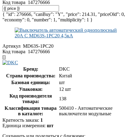
Код товара
147276666
{ "id": 276666, "canBuy": "Y", "price": 214.31, "priceOld": 0,
"economy": 0, "number": 1, "multiplicity": 1 }
Артикул
MD63S-1PC20
Код товара
147276666
[]
Бренд:
DKC
Страна производства:
Китай
Базовая единица:
шт
Упаковки:
12 шт
Код производителя
138
товара:
Классификация товара
500410 - Автоматические
в каталоге:
выключатели модульные
Кратность заказа:
1
Единица измерения:
шт
Сохранить или поделиться с близкими: