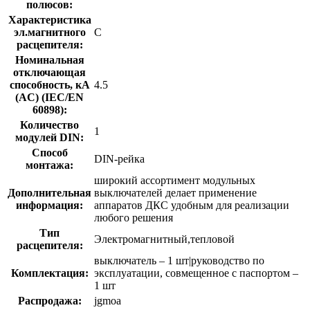
полюсов:
Характеристика
эл.магнитного
C
расцепителя:
Номинальная
отключающая
способность, кA
4.5
(AC) (IEC/EN
60898):
Количество
1
модулей DIN:
Способ
DIN-рейка
монтажа:
широкий ассортимент модульных
Дополнительная
выключателей делает применение
информация:
аппаратов ДКС удобным для реализации
любого решения
Тип
Электромагнитный,тепловой
расцепителя:
выключатель – 1 шт|руководство по
Комплектация:
эксплуатации, совмещенное с паспортом –
1 шт
Распродажа:
jgmoa