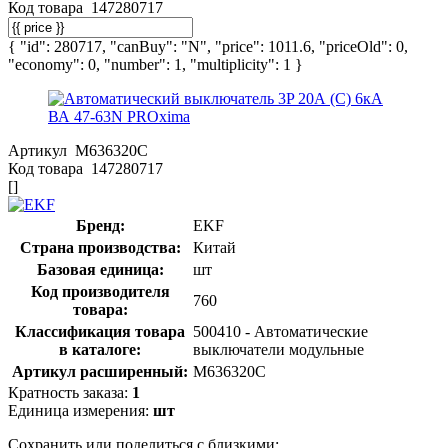
Код товара
147280717
{ "id": 280717, "canBuy": "N", "price": 1011.6, "priceOld": 0,
"economy": 0, "number": 1, "multiplicity": 1 }
Артикул
M636320C
Код товара
147280717
[]
Бренд:
EKF
Страна производства:
Китай
Базовая единица:
шт
Код производителя
760
товара:
Классификация товара
500410 - Автоматические
в каталоге:
выключатели модульные
Артикул расширенный:
M636320C
Кратность заказа:
1
Единица измерения:
шт
Сохранить или поделиться с близкими: