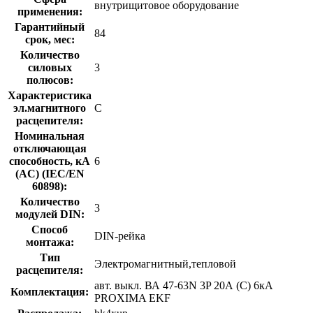
внутрищитовое оборудование
применения:
Гарантийный
84
срок, мес:
Количество
силовых
3
полюсов:
Характеристика
эл.магнитного
C
расцепителя:
Номинальная
отключающая
способность, кA
6
(AC) (IEC/EN
60898):
Количество
3
модулей DIN:
Способ
DIN-рейка
монтажа:
Тип
Электромагнитный,тепловой
расцепителя:
авт. выкл. ВА 47-63N 3P 20А (C) 6кА
Комплектация:
PROXIMA EKF