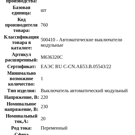
производства:
Базовая
шт
единица:
Код
производителя
760
товара:
Классификация
500410 - Автоматические выключатели
товара в
модульные
каталоге:
Артикул
M636320C
расширенный:
Сертификат:
ЕАЭС RU С-CN.АБ53.В.05543/22
Минимально
возможное
1
количество:
Тип изделия:
Выключатель автоматический модульный
Напряжение, В:
220
Номинальное
230
напряжение, В:
Номинальный
20
ток,А:
Род тока:
Переменный
Сфера