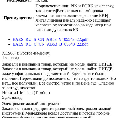
Распродажа:
hk4xup
Подключение шин PIN и FORK как сверху,
так и снизу|Встроенная пломбировка
клемм – запатентованное решение EKF|
Преимущества:
Литая лицевая панель надёжно защищает
человека от возможного выхода искр при
гашении дуги токов КЗ
EAES_RU_S_CN_AB53_V_05543_22.pdf
EAES_RU_C_CN_AB53_B_05543_22.pdf
XLS08 (г. Ростов-на-Дону)
1 ч. назад
Заказали в компании товар, который не могли найти НИГДЕ
Заказали в компании товар, который не могли найти НИГДЕ,
даже у официальных представителей. Здесь же все было в
наличии. Переживали до последнего, что-то где-то подвох. Но
нет... все получили. Все быстро, четко и по цене гуд. Спасибо
за сотрудничество.
Никита Шишков (Тамбов)
5 дн. назад
Электромонтажный инструмент
Заказывали для предприятия различный электромонтажный
инструмент. Менеджеры всегда доступны и готовы помочь.
Отгрузка быстрая, сам инструмент качественный.