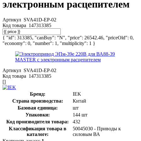
электронным расцепителем
Артикул
SVA41D-EP-02
Код товара
147313385
{ "id": 313385, "canBuy": "N", "price": 26542.46, "priceOld": 0,
"economy": 0, "number": 1, "multiplicity": 1 }
Артикул
SVA41D-EP-02
Код товара
147313385
[]
Бренд:
IEK
Страна производства:
Китай
Базовая единица:
шт
Упаковки:
144 шт
Код производителя товара:
432
Классификация товара в
50045030 - Приводы к
каталоге:
силовым ВА
Кратность заказа:
1