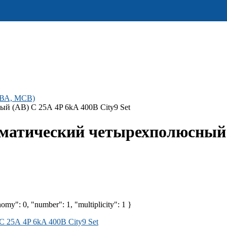
(ВА, MCB)
й (АВ) С 25А 4P 6kA 400В City9 Set
матический четырехполюсный (
omy": 0, "number": 1, "multiplicity": 1 }