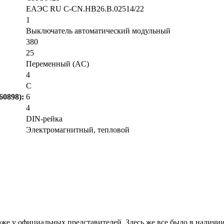
ЕАЭС RU С-CN.НВ26.В.02514/22
1
Выключатель автоматический модульный
380
25
Переменный (AC)
4
C
0898):
6
4
DIN-рейка
Электромагнитный, тепловой
е у официальных представителей. Здесь же все было в наличии. 