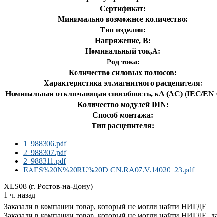
Сертификат:
Минимально возможное количество:
Тип изделия:
Напряжение, В:
Номинальный ток,А:
Род тока:
Количество силовых полюсов:
Характеристика эл.магнитного расцепителя:
Номинальная отключающая способность, кA (AC) (IEC/EN 6
Количество модулей DIN:
Способ монтажа:
Тип расцепителя:
1_988306.pdf
2_988307.pdf
2_988311.pdf
EAES%20N%20RU%20D-CN.RA07.V.14020_23.pdf
XLS08 (г. Ростов-на-Дону)
1 ч. назад
Заказали в компании товар, который не могли найти НИГДЕ
Заказали в компании товар, который не могли найти НИГДЕ, даж