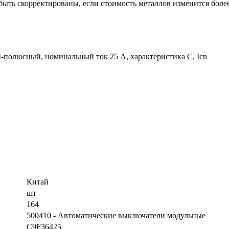
ыть скорректированы, если стоимость металлов изменится более
 4-полюсный, номинальный ток 25 А, характеристика С, Icn
Китай
шт
164
500410 - Автоматические выключатели модульные
C9F36425