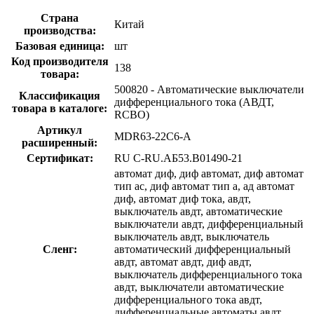
Страна
Китай
производства:
Базовая единица:
шт
Код производителя
138
товара:
500820 - Автоматические выключатели
Классификация
дифференциального тока (АВДТ,
товара в каталоге:
RCBO)
Артикул
MDR63-22C6-A
расширенный:
Сертификат:
RU C-RU.АБ53.B01490-21
автомат диф, диф автомат, диф автомат
тип ас, диф автомат тип а, ад автомат
диф, автомат диф тока, авдт,
выключатель авдт, автоматические
выключатели авдт, дифференциальный
выключатель авдт, выключатель
Сленг:
автоматический дифференциальный
авдт, автомат авдт, диф авдт,
выключатель дифференциального тока
авдт, выключатели автоматические
дифференциального тока авдт,
дифференциальные автоматы авдт,