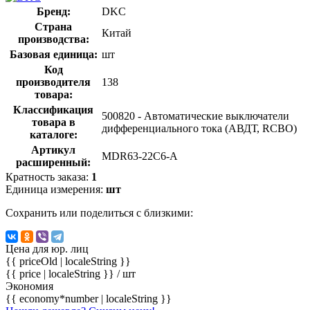
Бренд:
DKC
Страна
Китай
производства:
Базовая единица:
шт
Код
производителя
138
товара:
Классификация
500820 - Автоматические выключатели
товара в
дифференциального тока (АВДТ, RCBO)
каталоге:
Артикул
MDR63-22C6-A
расширенный:
Кратность заказа:
1
Единица измерения:
шт
Сохранить или поделиться с близкими:
Цена для юр. лиц
{{ priceOld | localeString }}
{{ price | localeString }}
/ шт
Экономия
{{ economy*number | localeString }}