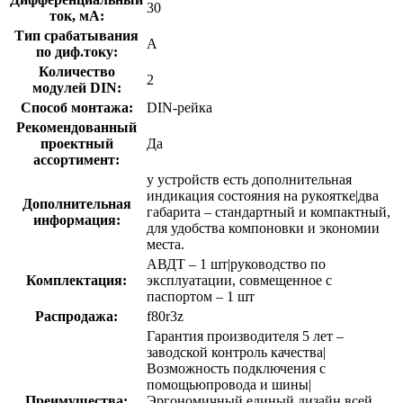
30
ток, мА:
Тип срабатывания
A
по диф.току:
Количество
2
модулей DIN:
Способ монтажа:
DIN-рейка
Рекомендованный
проектный
Да
ассортимент:
у устройств есть дополнительная
индикация состояния на рукоятке|два
Дополнительная
габарита – стандартный и компактный,
информация:
для удобства компоновки и экономии
места.
АВДТ – 1 шт|руководство по
Комплектация:
эксплуатации, совмещенное с
паспортом – 1 шт
Распродажа:
f80r3z
Гарантия производителя 5 лет –
заводской контроль качества|
Возможность подключения с
помощьюпровода и шины|
Преимущества:
Эргономичный единый дизайн всей