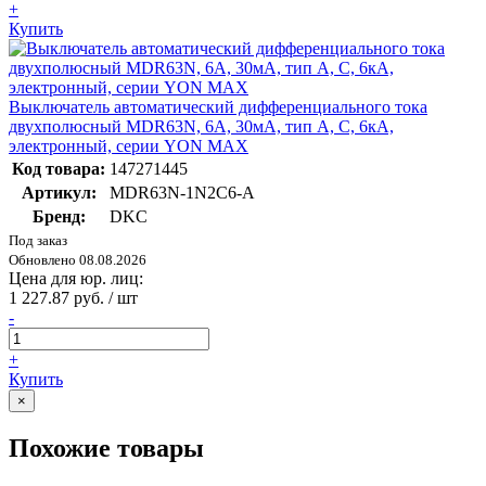
+
Купить
Выключатель автоматический дифференциального тока
двухполюсный MDR63N, 6A, 30мА, тип A, C, 6кА,
электронный, серии YON MAX
Код товара:
147271445
Артикул:
MDR63N-1N2C6-A
Бренд:
DKC
Под заказ
Обновлено 08.08.2026
Цена для юр. лиц:
1 227.87 руб. / шт
-
+
Купить
×
Похожие товары