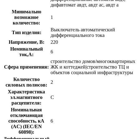
дифавтомат авдт, авдт ас, авдт а
Минимально
возможное
1
количество:
Выключатель автоматический
Тип изделия:
дифференциального тока
Напряжение, В:
220
Номинальный
6
ток,А:
строительство домов/многоквартирных
Сфера применения:
ЖК и коттеджей|строительство ТЦ и
объектов социальной инфраструктуры
Количество
2
силовых полюсов:
Характеристика
эл.магнитного
C
расцепителя:
Номинальная
отключающая
способность, кA
6
(AC) (IEC/EN
60898):
Дифференциальный