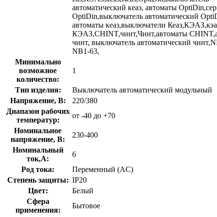
автоматический кеаз, автоматы OptiDin,се
OptiDin,выключатель автоматический Opti
автоматы кеаз,выключатели Кеаз,КЭАЗ,кэа
КЭАЗ,CHINT,чинт,Чинт,автоматы CHINT,
чинт, выключатель автоматический чинт,N
NB1-63,
Минимально
возможное
1
количество:
Тип изделия:
Выключатель автоматический модульный
Напряжение, В:
220/380
Диапазон рабочих
от -40 до +70
температур:
Номинальное
230-400
напряжение, В:
Номинальный
6
ток,А:
Род тока:
Переменный (AC)
Степень защиты:
IP20
Цвет:
Белый
Сфера
Бытовое
применения: