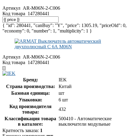
Артикул
AR-M06N-2-C006
Код товара
147280441
{ "id": 280441, "canBuy": "Y", "price": 1305.19, "priceOld": 0,
"economy": 0, "number": 1, "multiplicity": 1 }
Артикул
AR-M06N-2-C006
Код товара
147280441
[]
Бренд:
IEK
Страна производства:
Китай
Базовая единица:
шт
Упаковки:
6 шт
Код производителя
432
товара:
Классификация товара
500410 - Автоматические
в каталоге:
выключатели модульные
Кратность заказа:
1
Единица измерения:
шт