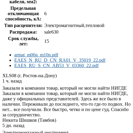
кабеля, мм2:
Предельная
отключающая
6
способность, кA:
Тип расцепителя:
Электромагнитный,тепловой
Распродажа:
sale630
Срок службы,
15
лет:
armat_m06n_m10n.pdf
EAES_N_RU_D_CN_RA01_V_35019_22.pdf
EAES_RU_S_CN_AB53_V_03360_22.pdf
XLS08 (г. Ростов-на-Дону)
1 ч. назад
Заказали в компании товар, который не могли найти НИГДЕ
Заказали в компании товар, который не могли найти НИГДЕ,
даже у официальных представителей. Здесь же все было в
наличии. Переживали до последнего, что-то где-то подвох. Но
нет... все получили. Все быстро, четко и по цене гуд. Спасибо
за сотрудничество.
Никита Шишков (Тамбов)
5 дн. назад
Электромонтажный инструмент