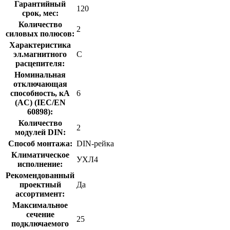
Гарантийный
120
срок, мес:
Количество
2
силовых полюсов:
Характеристика
эл.магнитного
C
расцепителя:
Номинальная
отключающая
способность, кA
6
(AC) (IEC/EN
60898):
Количество
2
модулей DIN:
Способ монтажа:
DIN-рейка
Климатическое
УХЛ4
исполнение:
Рекомендованный
проектный
Да
ассортимент:
Максимальное
сечение
25
подключаемого