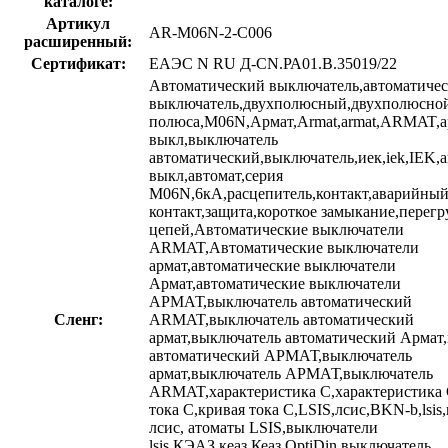
каталоге:
Артикул
AR-M06N-2-C006
расширенный:
Сертификат:
ЕАЭС N RU Д-CN.РА01.В.35019/22
Автоматический выключатель,автоматиче
выключатель,двухполюсный,двухполюсной,
полюса,M06N,Армат,Armat,armat,ARMAT,ар
выкл,выключатель
автоматический,выключатель,иек,iek,IEK,а
выкл,автомат,серия
M06N,6кА,расцепитель,контакт,аварийны
контакт,защита,короткое замыкание,перегр
цепей,Автоматические выключатели
ARMAT,Автоматические выключатели
армат,автоматические выключатели
Армат,автоматические выключатели
АРМАТ,выключатель автоматический
Сленг:
ARMAT,выключатель автоматический
армат,выключатель автоматический Армат
автоматический АРМАТ,выключатель
армат,выключатель АРМАТ,выключатель
ARMAT,характеристика C,характеристика 
тока С,кривая тока C,LSIS,лсис,BKN-b,lsi
лсис, атоматы LSIS,выключатели
lsis,КЭАЗ,кеаз,Кеаз,OptiDin,выключатель