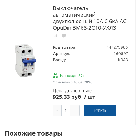
Выключатель
автоматический
двухполюсный 10А C 6кА AC
OptiDin BM63-2C10-УХЛ3
Код товара:
147273985
Артикул:
260597
Бренд:
КЭАЗ
На складе 57 шт
Обновлено 10.08.2026
Цена для юр. лиц:
925.33 руб. / шт
-
+
КУПИТЬ
Похожие товары