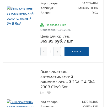
Код товара:
147267484
Артикул:
MD63N-1PB6
Бренд:
DKC
На складе 5 шт
Обновлено 10.08.2026
Цена для юр. лиц:
369.95 руб. / шт
-
+
КУПИТЬ
Выключатель
автоматический
однополюсный 25А С 4.5kA
230В City9 Set
Код товара:
147279405
Артикул:
C9F34125