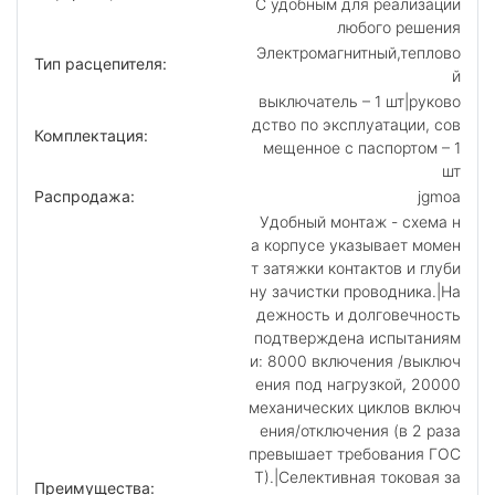
С удобным для реализации
любого решения
Электромагнитный,теплово
Тип расцепителя:
й
выключатель – 1 шт|руково
дство по эксплуатации, сов
Комплектация:
мещенное с паспортом – 1
шт
Распродажа:
jgmoa
Удобный монтаж - схема н
а корпусе указывает момен
т затяжки контактов и глуби
ну зачистки проводника.|На
дежность и долговечность
подтверждена испытаниям
и: 8000 включения /выключ
ения под нагрузкой, 20000
механических циклов включ
ения/отключения (в 2 раза
превышает требования ГОС
Т).|Селективная токовая за
Преимущества: