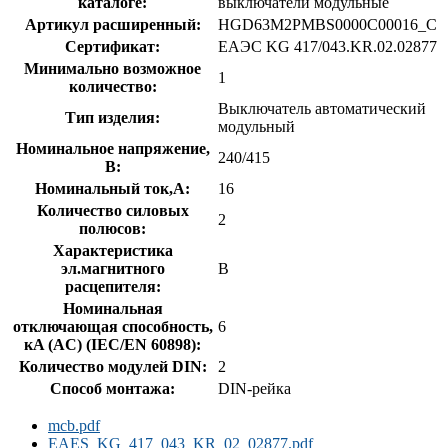
каталоге:
выключатели модульные
Артикул расширенный:
HGD63M2PMBS0000C00016_C
Сертификат:
ЕАЭС KG 417/043.KR.02.02877
Минимально возможное
1
количество:
Выключатель автоматический
Тип изделия:
модульный
Номинальное напряжение,
240/415
В:
Номинальный ток,А:
16
Количество силовых
2
полюсов:
Характеристика
эл.магнитного
B
расцепителя:
Номинальная
отключающая способность,
6
кA (AC) (IEC/EN 60898):
Количество модулей DIN:
2
Способ монтажа:
DIN-рейка
mcb.pdf
EAES_KG_417_043_KR_02_02877.pdf