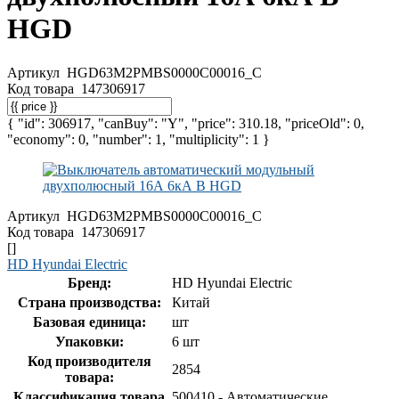
HGD
Артикул
HGD63M2PMBS0000C00016_C
Код товара
147306917
{ "id": 306917, "canBuy": "Y", "price": 310.18, "priceOld": 0,
"economy": 0, "number": 1, "multiplicity": 1 }
Артикул
HGD63M2PMBS0000C00016_C
Код товара
147306917
[]
HD Hyundai Electric
Бренд:
HD Hyundai Electric
Страна производства:
Китай
Базовая единица:
шт
Упаковки:
6 шт
Код производителя
2854
товара:
Классификация товара
500410 - Автоматические