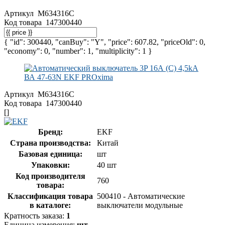
Артикул
M634316C
Код товара
147300440
{ "id": 300440, "canBuy": "Y", "price": 607.82, "priceOld": 0,
"economy": 0, "number": 1, "multiplicity": 1 }
Артикул
M634316C
Код товара
147300440
[]
Бренд:
EKF
Страна производства:
Китай
Базовая единица:
шт
Упаковки:
40 шт
Код производителя
760
товара:
Классификация товара
500410 - Автоматические
в каталоге:
выключатели модульные
Кратность заказа:
1
Единица измерения:
шт