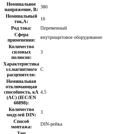
Номинальное
380
напряжение, В:
Номинальный
16
ток,А:
Род тока:
Переменный
Сфера
внутрищитовое оборудование
применения:
Количество
силовых
3
полюсов:
Характеристика
эл.магнитного
C
расцепителя:
Номинальная
отключающая
способность, кA
4.5
(AC) (IEC/EN
60898):
Количество
3
модулей DIN:
Способ
DIN-рейка
монтажа:
Тип