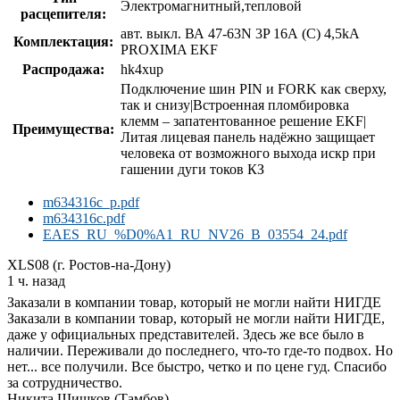
Электромагнитный,тепловой
расцепителя:
авт. выкл. ВА 47-63N 3P 16А (C) 4,5kA
Комплектация:
PROXIMA EKF
Распродажа:
hk4xup
Подключение шин PIN и FORK как сверху,
так и снизу|Встроенная пломбировка
клемм – запатентованное решение EKF|
Преимущества:
Литая лицевая панель надёжно защищает
человека от возможного выхода искр при
гашении дуги токов КЗ
m634316c_p.pdf
m634316c.pdf
EAES_RU_%D0%A1_RU_NV26_B_03554_24.pdf
XLS08 (г. Ростов-на-Дону)
1 ч. назад
Заказали в компании товар, который не могли найти НИГДЕ
Заказали в компании товар, который не могли найти НИГДЕ,
даже у официальных представителей. Здесь же все было в
наличии. Переживали до последнего, что-то где-то подвох. Но
нет... все получили. Все быстро, четко и по цене гуд. Спасибо
за сотрудничество.
Никита Шишков (Тамбов)