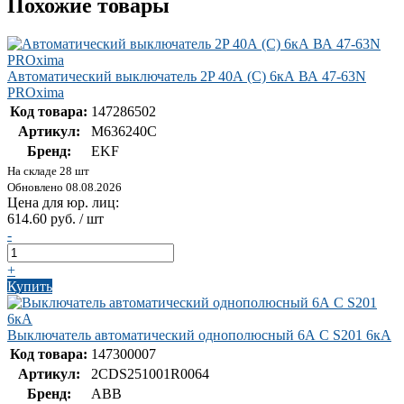
Похожие товары
Автоматический выключатель 2P 40А (C) 6кА ВА 47-63N
PROxima
Код товара:
147286502
Артикул:
M636240C
Бренд:
EKF
На складе 28 шт
Обновлено 08.08.2026
Цена для юр. лиц:
614.60 руб. / шт
-
+
Купить
Выключатель автоматический однополюсный 6А С S201 6кА
Код товара:
147300007
Артикул:
2CDS251001R0064
Бренд:
ABB