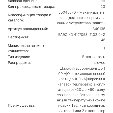
Базовая единица:
шт
Код производителя товара:
23
50045070 - Механизмы и п
Классификация товара в
ринадлежности к промышл
каталоге:
енным устройствам защиты
Артикул расширенный:
340135
ЕАЭС KG 417/053.IT.02.042
Сертификат:
45
Минимально возможное
1
количество:
Тип изделия:
Выключатель
Распродажа:
silovoe
Широкий ассортимент до 1
00 А|Отключающая способ
ность до 100 кА|Широкий д
иапазон температур эксплу
атации от -20 до +60 граду
сов Цельсия|Встроенная фу
нкция температурной компе
Преимущества:
нсации|Таблицы координац
ии типа 1 или 2 с контактор