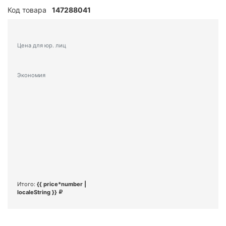
Код товара
147288041
Цена для юр. лиц
Экономия
Итого:
{{ price*number |
localeString }}