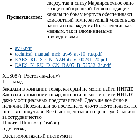
сверху, так и снизу|Маркировочное окно
с защитной крышкой|Теплоотводящие
каналы по бокам корпуса обеспечивают
Преимущества:
комфортный температурный уровень для
работы и охлаждения|Подключение как
медным, так и алюминиевыми
проводниками
av-6.pdf
technical_manual_mcb_av-6_av-10_rus.pdf
EAES_RU_S_CN_AZH56_V_00291_20.pdf
EAES_N_RU_D_CN_RA05_B_52532_24.pdf
XLS08 (г. Ростов-на-Дону)
1 ч. назад
Заказали в компании товар, который не могли найти НИГДЕ
Заказали в компании товар, который не могли найти НИГДЕ,
даже у официальных представителей. Здесь же все было в
наличии. Переживали до последнего, что-то где-то подвох. Но
нет... все получили. Все быстро, четко и по цене гуд. Спасибо
за сотрудничество.
Никита Шишков (Тамбов)
5 дн. назад
Электромонтажный инструмент