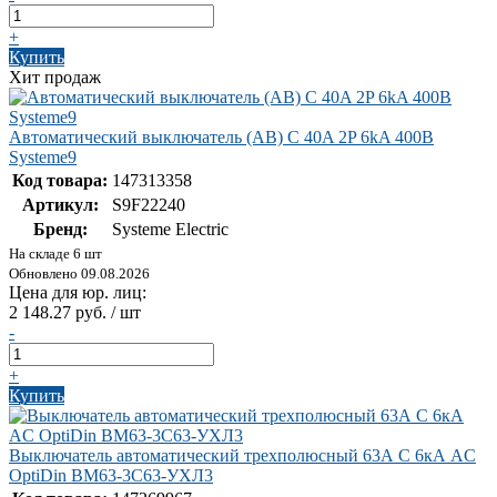
+
Купить
Хит продаж
Автоматический выключатель (АВ) C 40A 2P 6kA 400В
Systeme9
Код товара:
147313358
Артикул:
S9F22240
Бренд:
Systeme Electric
На складе 6 шт
Обновлено 09.08.2026
Цена для юр. лиц:
2 148.27 руб. / шт
-
+
Купить
Выключатель автоматический трехполюсный 63А C 6кА AC
OptiDin BM63-3C63-УХЛ3