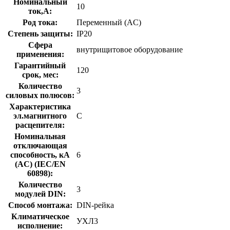
Номинальный
10
ток,А:
Род тока:
Переменный (AC)
Степень защиты:
IP20
Сфера
внутрищитовое оборудование
применения:
Гарантийный
120
срок, мес:
Количество
3
силовых полюсов:
Характеристика
эл.магнитного
C
расцепителя:
Номинальная
отключающая
способность, кA
6
(AC) (IEC/EN
60898):
Количество
3
модулей DIN:
Способ монтажа:
DIN-рейка
Климатическое
УХЛ3
исполнение: