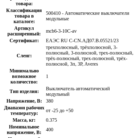
товара:
Классификация
500410 - Автоматические выключатели
товара в
модульные
каталоге:
Артикул
mcb6-3-10C-av
расширенный:
Сертификат:
ЕАЭС RU C-CN.АД07.B.05521/23
трехполюсный, трёхполюсной, 3-
полюсный, 3-полюсной, трех-полюсный,
Сленг:
трёх-полюсный, трех-полюсной, трёх-
полюсной, 3п, 3P, Averes
Минимально
возможное
1
количество:
Выключатель автоматический
Тип изделия:
модульный
Напряжение, В:
380
Диапазон рабочих
от -25 до +50
температур:
Масса, кг:
0.375
Номинальное
400
напряжение, В: