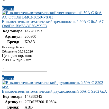
+
Купить
Выключатель автоматический трехполюсный 50А C 6кА AC
OptiDin BM63-3C50-УХЛ3
Код товара:
147287753
Артикул:
260800
Бренд:
КЭАЗ
На складе 69 шт
Обновлено 09.08.2026
Цена для юр. лиц:
2 089.32 руб. / шт
-
+
Купить
Выключатель автоматический двухполюсный 50А С S202 6кА
Код товара:
147299345
Артикул:
2CDS252001R0504
Бренд:
ABB