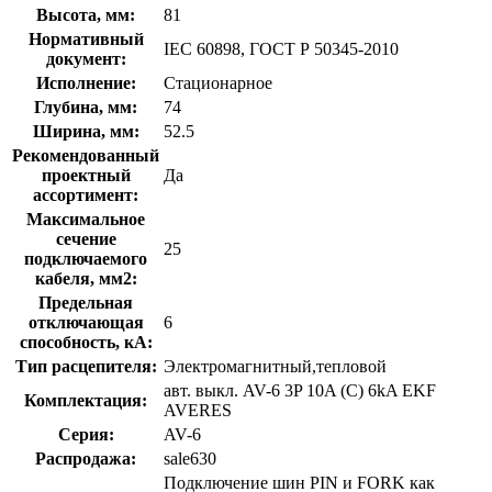
Высота, мм:
81
Нормативный
IEC 60898, ГОСТ Р 50345-2010
документ:
Исполнение:
Стационарное
Глубина, мм:
74
Ширина, мм:
52.5
Рекомендованный
проектный
Да
ассортимент:
Максимальное
сечение
25
подключаемого
кабеля, мм2:
Предельная
отключающая
6
способность, кA:
Тип расцепителя:
Электромагнитный,тепловой
авт. выкл. AV-6 3P 10A (C) 6kA EKF
Комплектация:
AVERES
Серия:
AV-6
Распродажа:
sale630
Подключение шин PIN и FORK как