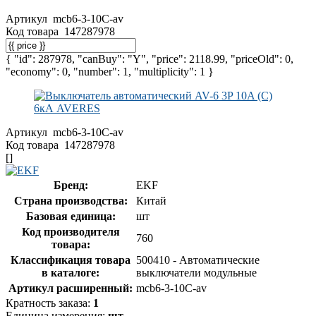
Артикул
mcb6-3-10C-av
Код товара
147287978
{ "id": 287978, "canBuy": "Y", "price": 2118.99, "priceOld": 0,
"economy": 0, "number": 1, "multiplicity": 1 }
Артикул
mcb6-3-10C-av
Код товара
147287978
[]
Бренд:
EKF
Страна производства:
Китай
Базовая единица:
шт
Код производителя
760
товара:
Классификация товара
500410 - Автоматические
в каталоге:
выключатели модульные
Артикул расширенный:
mcb6-3-10C-av
Кратность заказа:
1
Единица измерения:
шт