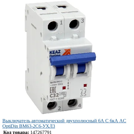
Выключатель автоматический двухполюсный 6А C 6кА AC
OptiDin BM63-2C6-УХЛ3
Код товара:
147267791