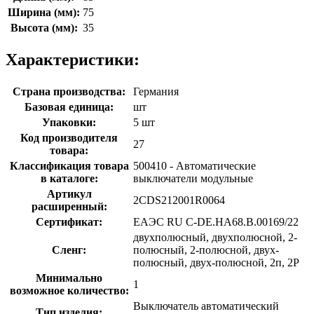
Ширина (мм):
75
Высота (мм):
35
Характеристики:
Страна производства:
Германия
Базовая единица:
шт
Упаковки:
5 шт
Код производителя
27
товара:
Классификация товара
500410 - Автоматические
в каталоге:
выключатели модульные
Артикул
2CDS212001R0064
расширенный:
Сертификат:
ЕАЭС RU С-DE.НА68.В.00169/22
двухполюсный, двухполюсной, 2-
Сленг:
полюсный, 2-полюсной, двух-
полюсный, двух-полюсной, 2п, 2P
Минимально
1
возможное количество:
Выключатель автоматический
Тип изделия: