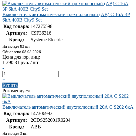
Выключатель автоматический трехполюсный (АВ) С 16А 3P
6kA 400В City9 Set
Код товара:
147275598
Артикул:
C9F36316
Бренд:
Systeme Electric
На складе 83 шт
Обновлено 08.08.2026
Цена для юр. лиц:
1 390.31 руб. / шт
-
+
Купить
Рекомендуем
Выключатель автоматический двухполюсный 20А С S202 6кА
Код товара:
147306993
Артикул:
2CDS252001R0204
Бренд:
ABB
На складе 3 шт