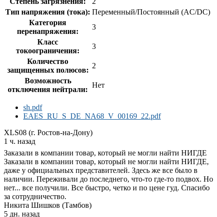
Степень загрязнения:
2
Тип напряжения (тока):
Переменный/Постоянный (AC/DC)
Категория
3
перенапряжения:
Класс
3
токоограничения:
Количество
2
защищенных полюсов:
Возможность
Нет
отключения нейтрали:
sh.pdf
EAES_RU_S_DE_NA68_V_00169_22.pdf
XLS08 (г. Ростов-на-Дону)
1 ч. назад
Заказали в компании товар, который не могли найти НИГДЕ
Заказали в компании товар, который не могли найти НИГДЕ,
даже у официальных представителей. Здесь же все было в
наличии. Переживали до последнего, что-то где-то подвох. Но
нет... все получили. Все быстро, четко и по цене гуд. Спасибо
за сотрудничество.
Никита Шишков (Тамбов)
5 дн. назад