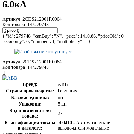
6.0кА
Артикул
2CDS212001R0064
Код товара
147279748
{ "id": 279748, "canBuy": "N", "price": 1410.86, "priceOld": 0,
"economy": 0, "number": 1, "multiplicity": 1 }
Артикул
2CDS212001R0064
Код товара
147279748
[]
Бренд:
ABB
Страна производства:
Германия
Базовая единица:
шт
Упаковки:
5 шт
Код производителя
27
товара:
Классификация товара
500410 - Автоматические
в каталоге:
выключатели модульные