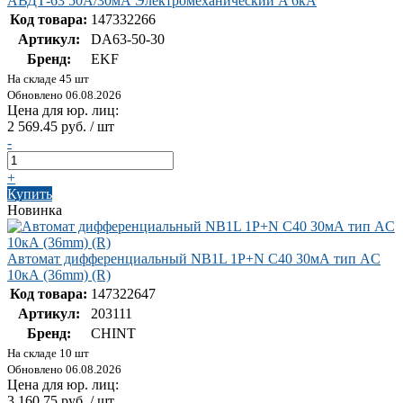
АВДТ-63 50А/30мА Электромеханический A 6кА
Код товара:
147332266
Артикул:
DA63-50-30
Бренд:
EKF
На складе 45 шт
Обновлено 06.08.2026
Цена для юр. лиц:
2 569.45 руб. / шт
-
+
Купить
Новинка
Автомат дифференциальный NB1L 1P+N C40 30мА тип AC
10кА (36mm) (R)
Код товара:
147322647
Артикул:
203111
Бренд:
CHINT
На складе 10 шт
Обновлено 06.08.2026
Цена для юр. лиц:
3 160.75 руб. / шт