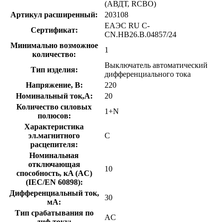
(АВДТ, RCBO)
Артикул расширенный:
203108
ЕАЭС RU С-
Сертификат:
CN.НВ26.В.04857/24
Минимально возможное
1
количество:
Выключатель автоматический
Тип изделия:
дифференциального тока
Напряжение, В:
220
Номинальный ток,А:
20
Количество силовых
1+N
полюсов:
Характеристика
эл.магнитного
C
расцепителя:
Номинальная
отключающая
10
способность, кA (AC)
(IEC/EN 60898):
Дифференциальный ток,
30
мА:
Тип срабатывания по
AC
диф.току: