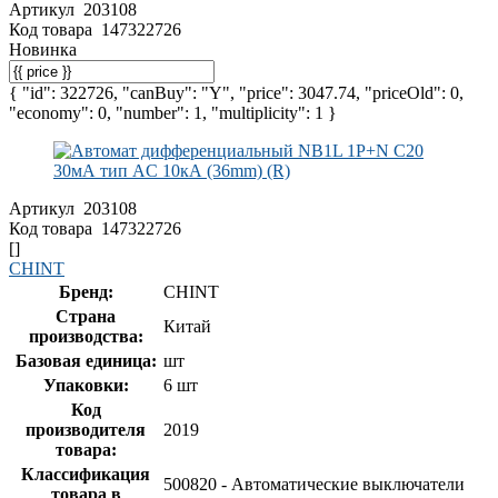
Артикул
203108
Код товара
147322726
Новинка
{ "id": 322726, "canBuy": "Y", "price": 3047.74, "priceOld": 0,
"economy": 0, "number": 1, "multiplicity": 1 }
Артикул
203108
Код товара
147322726
[]
CHINT
Бренд:
CHINT
Страна
Китай
производства:
Базовая единица:
шт
Упаковки:
6 шт
Код
производителя
2019
товара:
Классификация
500820 - Автоматические выключатели
товара в