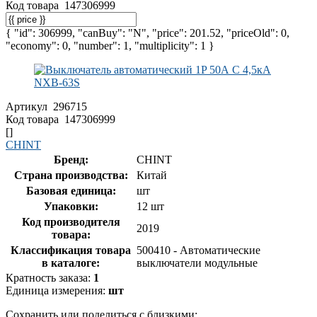
Код товара
147306999
{ "id": 306999, "canBuy": "N", "price": 201.52, "priceOld": 0,
"economy": 0, "number": 1, "multiplicity": 1 }
Артикул
296715
Код товара
147306999
[]
CHINT
Бренд:
CHINT
Страна производства:
Китай
Базовая единица:
шт
Упаковки:
12 шт
Код производителя
2019
товара:
Классификация товара
500410 - Автоматические
в каталоге:
выключатели модульные
Кратность заказа:
1
Единица измерения:
шт
Сохранить или поделиться с близкими: