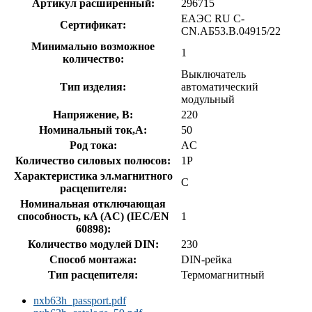
Артикул расширенный:
296715
ЕАЭС RU С-
Сертификат:
CN.АБ53.В.04915/22
Минимально возможное
1
количество:
Выключатель
Тип изделия:
автоматический
модульный
Напряжение, В:
220
Номинальный ток,А:
50
Род тока:
AC
Количество силовых полюсов:
1P
Характеристика эл.магнитного
C
расцепителя:
Номинальная отключающая
способность, кA (AC) (IEC/EN
1
60898):
Количество модулей DIN:
230
Способ монтажа:
DIN-рейка
Тип расцепителя:
Термомагнитный
nxb63h_passport.pdf