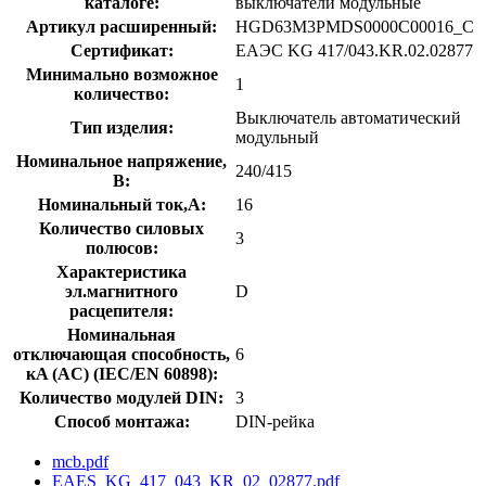
каталоге:
выключатели модульные
Артикул расширенный:
HGD63M3PMDS0000C00016_C
Сертификат:
ЕАЭС KG 417/043.KR.02.02877
Минимально возможное
1
количество:
Выключатель автоматический
Тип изделия:
модульный
Номинальное напряжение,
240/415
В:
Номинальный ток,А:
16
Количество силовых
3
полюсов:
Характеристика
эл.магнитного
D
расцепителя:
Номинальная
отключающая способность,
6
кA (AC) (IEC/EN 60898):
Количество модулей DIN:
3
Способ монтажа:
DIN-рейка
mcb.pdf
EAES_KG_417_043_KR_02_02877.pdf