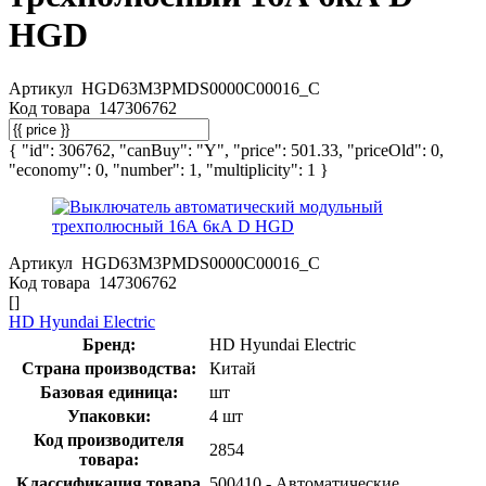
HGD
Артикул
HGD63M3PMDS0000C00016_C
Код товара
147306762
{ "id": 306762, "canBuy": "Y", "price": 501.33, "priceOld": 0,
"economy": 0, "number": 1, "multiplicity": 1 }
Артикул
HGD63M3PMDS0000C00016_C
Код товара
147306762
[]
HD Hyundai Electric
Бренд:
HD Hyundai Electric
Страна производства:
Китай
Базовая единица:
шт
Упаковки:
4 шт
Код производителя
2854
товара:
Классификация товара
500410 - Автоматические