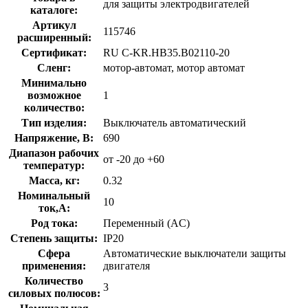
для защиты электродвигателей
каталоге:
Артикул
115746
расширенный:
Сертификат:
RU C-KR.НВ35.B02110-20
Сленг:
мотор-автомат, мотор автомат
Минимально
возможное
1
количество:
Тип изделия:
Выключатель автоматический
Напряжение, В:
690
Диапазон рабочих
от -20 до +60
температур:
Масса, кг:
0.32
Номинальный
10
ток,А:
Род тока:
Переменный (AC)
Степень защиты:
IP20
Сфера
Автоматические выключатели защиты
применения:
двигателя
Количество
3
силовых полюсов: