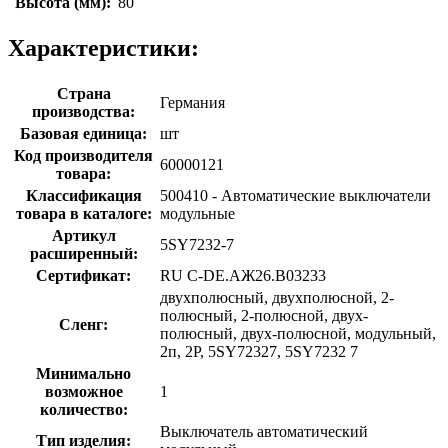
Высота (мм):
80
Характеристики:
Страна
Германия
производства:
Базовая единица:
шт
Код производителя
60000121
товара:
Классификация
500410 - Автоматические выключатели
товара в каталоге:
модульные
Артикул
5SY7232-7
расширенный:
Сертификат:
RU C-DE.АЖ26.B03233
двухполюсный, двухполюсной, 2-
полюсный, 2-полюсной, двух-
Сленг:
полюсный, двух-полюсной, модульный,
2п, 2P, 5SY72327, 5SY7232 7
Минимально
возможное
1
количество:
Выключатель автоматический
Тип изделия: