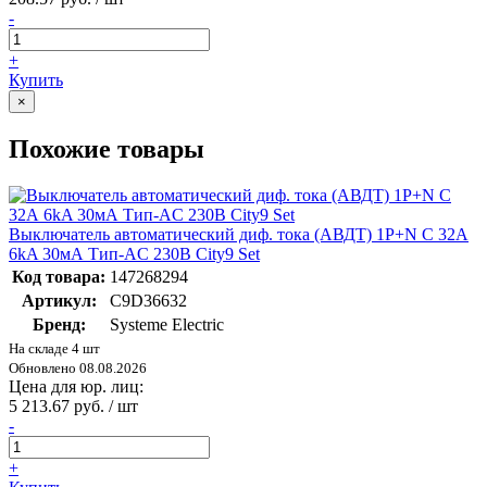
-
+
Купить
×
Похожие товары
Выключатель автоматический диф. тока (АВДТ) 1P+N С 32А
6kA 30мА Тип-AС 230В City9 Set
Код товара:
147268294
Артикул:
C9D36632
Бренд:
Systeme Electric
На складе 4 шт
Обновлено 08.08.2026
Цена для юр. лиц:
5 213.67 руб. / шт
-
+