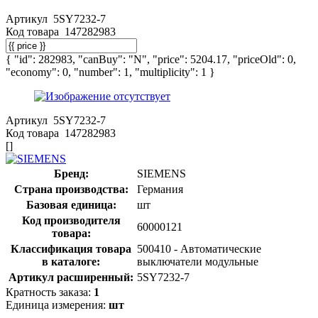
Артикул
5SY7232-7
Код товара
147282983
{ "id": 282983, "canBuy": "N", "price": 5204.17, "priceOld": 0,
"economy": 0, "number": 1, "multiplicity": 1 }
Артикул
5SY7232-7
Код товара
147282983
[]
Бренд:
SIEMENS
Страна производства:
Германия
Базовая единица:
шт
Код производителя
60000121
товара:
Классификация товара
500410 - Автоматические
в каталоге:
выключатели модульные
Артикул расширенный:
5SY7232-7
Кратность заказа:
1
Единица измерения:
шт