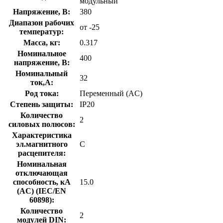
модульный
Напряжение, В:
380
Диапазон рабочих
от -25
температур:
Масса, кг:
0.317
Номинальное
400
напряжение, В:
Номинальный
32
ток,А:
Род тока:
Переменный (AC)
Степень защиты:
IP20
Количество
2
силовых полюсов:
Характеристика
эл.магнитного
C
расцепителя:
Номинальная
отключающая
способность, кA
15.0
(AC) (IEC/EN
60898):
Количество
2
модулей DIN: