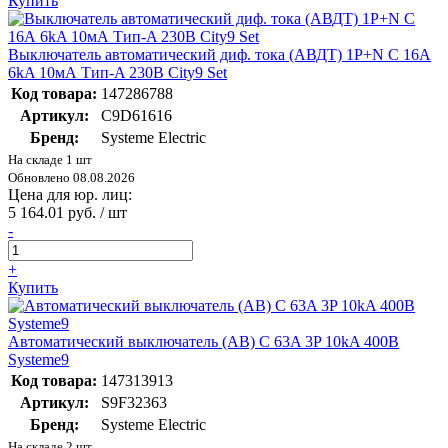
Купить
Выключатель автоматический диф. тока (АВДТ) 1P+N С 16А
6kA 10мА Тип-A 230В City9 Set
Код товара:
147286788
Артикул:
C9D61616
Бренд:
Systeme Electric
На складе 1 шт
Обновлено 08.08.2026
Цена для юр. лиц:
5 164.01 руб. / шт
-
+
Купить
Автоматический выключатель (АВ) C 63A 3P 10kA 400В
Systeme9
Код товара:
147313913
Артикул:
S9F32363
Бренд:
Systeme Electric
На складе 2 шт