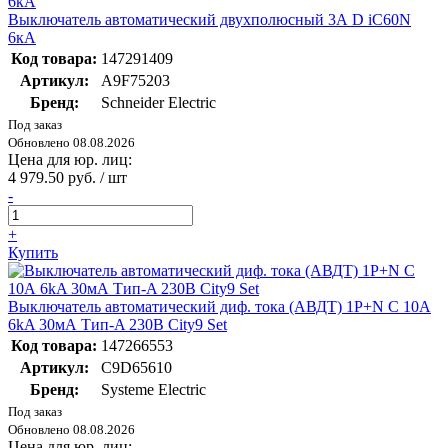
Выключатель автоматический двухполюсный 3А D iC60N
6кА
Код товара:
147291409
Артикул:
A9F75203
Бренд:
Schneider Electric
Под заказ
Обновлено 08.08.2026
Цена для юр. лиц:
4 979.50 руб. / шт
-
+
Купить
Выключатель автоматический диф. тока (АВДТ) 1P+N С 10А
6kA 30мА Тип-A 230В City9 Set
Код товара:
147266553
Артикул:
C9D65610
Бренд:
Systeme Electric
Под заказ
Обновлено 08.08.2026
Цена для юр. лиц: