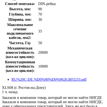
Способ монтажа:
DIN-рейка
Высота, мм:
90
Глубина, мм:
70
Ширина, мм:
36
Максимальное
сечение
35
подключаемого
кабеля, мм2:
Частота, Гц:
50
Механическая
износостойкость
20000
(кол-ко циклов):
Коммутационная
износостойкость
10000
(кол-во циклов):
RU%20C-DE.%D0%90%D0%9626.B03233.pdf
XLS08 (г. Ростов-на-Дону)
1 ч. назад
Заказали в компании товар, который не могли найти НИГДЕ
Заказали в компании товар, который не могли найти НИГДЕ,
даже у официальных представителей. Здесь же все было в