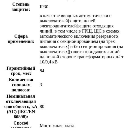
Степень
IP30
защиты:
в качестве вводных автоматических
выключателей|защита цепей
электродвигателей|защита отходящих
линий, в том числе в ГРЩ, ЩС|в схемах
Сфера
автоматического включения резервного
применения:
питания с секционированием (на трех
выключателях) и без секционирования (на
выключателях)|защита отходящих линий
на низкой стороне трансформаторных п/ст
10/0,4 кВ
Гарантийный
84
срок, мес:
Количество
силовых
3
полюсов:
Номинальная
отключающая
способность, кA
80
(AC) (IEC/EN
60898):
Способ
Монтажная плата