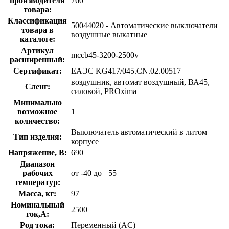
производителя
760
товара:
Классификация
50044020 - Автоматические выключатели
товара в
воздушные выкатные
каталоге:
Артикул
mccb45-3200-2500v
расширенный:
Сертификат:
ЕАЭС KG417/045.CN.02.00517
воздушник, автомат воздушный, ВА45,
Сленг:
силовой, PROxima
Минимально
возможное
1
количество:
Выключатель автоматический в литом
Тип изделия:
корпусе
Напряжение, В:
690
Диапазон
рабочих
от -40 до +55
температур:
Масса, кг:
97
Номинальный
2500
ток,А:
Род тока:
Переменный (AC)