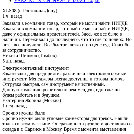
EAES_RU_S_CN_NV29_V_00780_20.pdf
XLS08 (г. Ростов-на-Дону)
1 ч. назад
Заказали в компании товар, который не могли найти НИГДЕ
Заказали в компании товар, который не могли найти НИГДЕ,
даже у официальных представителей. Здесь же все было в
наличии. Переживали до последнего, что-то где-то подвох. Но
нет... все получили. Все быстро, четко и по цене гуд. Спасибо
за сотрудничество.
Никита Шишков (Тамбов)
5 дн. назад
Электромонтажный инструмент
Заказывали для предприятия различный электромонтажный
инструмент. Менеджеры всегда доступны и готовы помочь.
Отгрузка быстрая, сам инструмент качественный.
Данную компанию решительно рекомендую, однозначно
будем работать и в будущем.
Екатерина Жорина (Москва)
1 нед. назад
Срочно нужны были
Срочно нужны были угловые коннекторы для треков. Нашли
только в этом магазине. Оперативно отгрузили и доставили со
склада в г. Саранск в Москву. Время с момента выставления