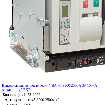
Выключатель автоматический ВА-45 3200/2500А 3P 100кА
выкатной v2 EKF
Код товара:
147311655
Артикул:
mccb45-3200-2500v-v2
Бренд:
EKF