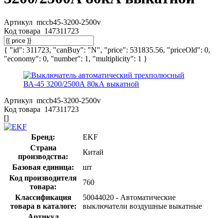
Артикул
mccb45-3200-2500v
Код товара
147311723
{ "id": 311723, "canBuy": "N", "price": 531835.56, "priceOld": 0,
"economy": 0, "number": 1, "multiplicity": 1 }
Артикул
mccb45-3200-2500v
Код товара
147311723
[]
Бренд:
EKF
Страна
Китай
производства:
Базовая единица:
шт
Код производителя
760
товара:
Классификация
50044020 - Автоматические
товара в каталоге:
выключатели воздушные выкатные
Артикул