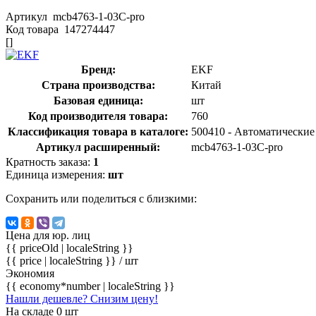
Артикул
mcb4763-1-03C-pro
Код товара
147274447
[]
Бренд:
EKF
Страна производства:
Китай
Базовая единица:
шт
Код производителя товара:
760
Классификация товара в каталоге:
500410 - Автоматически
Артикул расширенный:
mcb4763-1-03C-pro
Кратность заказа:
1
Единица измерения:
шт
Сохранить или поделиться с близкими:
Цена для юр. лиц
{{ priceOld | localeString }}
{{ price | localeString }}
/ шт
Экономия
{{ economy*number | localeString }}
Нашли дешевле? Снизим цену!
На складе 0 шт