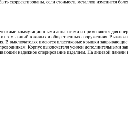
ыть скорректированы, если стоимость металлов изменится более
ическими коммутационными аппаратами и применяются для опер
отких замыканий в жилых и общественных сооружениях. Выключа
ция. В выключателях имеются пластиковые крышки закрывающие
проводникам. Корпус выключателя усилен дополнительными закл
ивающей надежное оперирование изделием. На лицевой панели в