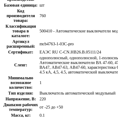
Базовая единица:
шт
Код
производителя
760
товара:
Классификация
товара в
500410 - Автоматические выключатели мо
каталоге:
Артикул
mcb4763-1-03C-pro
расширенный:
Сертификат:
ЕАЭС RU С-CN.НВ26.В.05111/24
однополюсный, однополюсной, 1-полюсный
Автоматические выключатели ВА 47-60, 47-6
Сленг:
ВА47, АВ47-63, АВ47-60, характеристика C, 
4.5 кА, 4,5, 4.5, автоматический выключат
Минимально
возможное
1
количество:
Тип изделия:
Выключатель автоматический модульный
Напряжение, В:
220
Диапазон рабочих
от -25 до +50
температур:
Масса, кг:
0.1