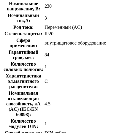
Номинальное
230
напряжение, В:
Номинальный
3
ток,А:
Род тока:
Переменный (AC)
Степень защиты:
IP20
Сфера
внутрищитовое оборудование
применения:
Гарантийный
84
срок, мес:
Количество
1
силовых полюсов:
Характеристика
эл.магнитного
C
расцепителя:
Номинальная
отключающая
способность, кA
4.5
(AC) (IEC/EN
60898):
Количество
1
модулей DIN:
Способ монтажа:
DIN-рейка