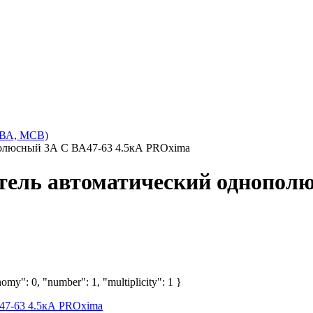
(ВА, MCB)
полюсный 3А С ВА47-63 4.5кА PROxima
тель автоматический однополю
omy": 0, "number": 1, "multiplicity": 1 }